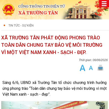
CỔNG THÔNG TIN ĐIỆN TỬ
XÃ TRƯỜNG TÂN
TIN TỨC - SỰ KIỆN
XÃ TRƯỜNG TÂN PHÁT ĐỘNG PHONG TRÀO
TOÀN DÂN CHUNG TAY BẢO VỆ MÔI TRƯỜNG
VÌ MỘT VIỆT NAM XANH - SẠCH - ĐẸP.
06/06/2026
Sáng 6/6, UBND xã Trường Tân tổ chức chương trình hưởng
ứng phong trào “Toàn dân chung tay bảo vệ môi trường vì một
Việt Nam xanh - sạch - đẹp”.