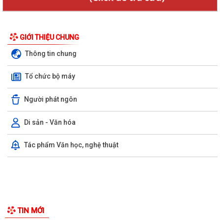
GIỚI THIỆU CHUNG
Thông tin chung
Tổ chức bộ máy
Người phát ngôn
Di sản - Văn hóa
Tác phẩm Văn học, nghệ thuật
KHAI MẠC GIẢI BÓNG ĐÁ U10 XÃ TRƯỜNG TÂN HÈ NĂM 2026
Xã Trường Tân triển khai chiến dịch làm sạch dữ liệu y tế và tạo lập Sổ
sức khỏe điện tử trên VNeID
Kỷ niệm 96 năm Ngày truyền thống ngành Tuyên giáo của Đảng
(01/8/1930 - 01/8/2026) Tiếp nối truyền...