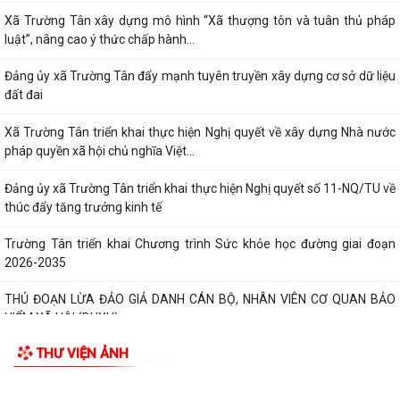
PHÁT HUY VAI TRÒ NHÂN DÂN TRONG XÂY DỰNG THÀNH PHỐ
THƯỢNG TÔN PHÁP LUẬT.
Đẩy mạnh chuyển đổi số trong quản lý dân số, nâng cao chất lượng dữ
TIN MỚI
liệu dân cư.
Xã Trường Tân xây dựng mô hình “Xã thượng tôn và tuân thủ pháp
luật”, nâng cao ý thức chấp hành...
Đảng ủy xã Trường Tân đẩy mạnh tuyên truyền xây dựng cơ sở dữ liệu
đất đai
Xã Trường Tân triển khai thực hiện Nghị quyết về xây dựng Nhà nước
pháp quyền xã hội chủ nghĩa Việt...
Đảng ủy xã Trường Tân triển khai thực hiện Nghị quyết số 11-NQ/TU về
thúc đẩy tăng trưởng kinh tế
Trường Tân triển khai Chương trình Sức khỏe học đường giai đoạn
2026-2035