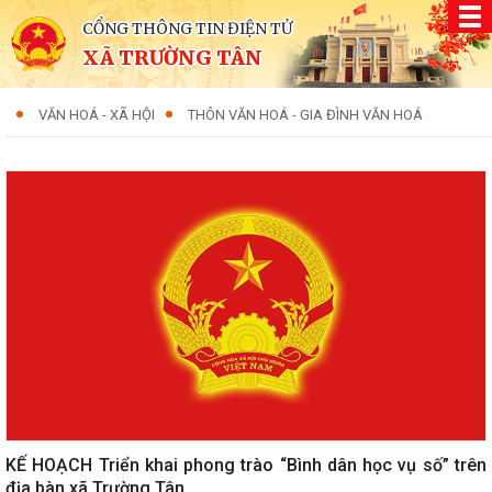
CỔNG THÔNG TIN ĐIỆN TỬ
XÃ TRƯỜNG TÂN
VĂN HOÁ - XÃ HỘI
THÔN VĂN HOÁ - GIA ĐÌNH VĂN HOÁ
KẾ HOẠCH Triển khai phong trào “Bình dân học vụ số” trên
địa bàn xã Trường Tân