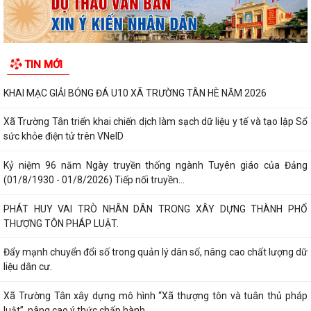
TIN MỚI
KHAI MẠC GIẢI BÓNG ĐÁ U10 XÃ TRƯỜNG TÂN HÈ NĂM 2026
Xã Trường Tân triển khai chiến dịch làm sạch dữ liệu y tế và tạo lập Sổ
sức khỏe điện tử trên VNeID
Kỷ niệm 96 năm Ngày truyền thống ngành Tuyên giáo của Đảng
(01/8/1930 - 01/8/2026) Tiếp nối truyền...
PHÁT HUY VAI TRÒ NHÂN DÂN TRONG XÂY DỰNG THÀNH PHỐ
THƯỢNG TÔN PHÁP LUẬT.
Đẩy mạnh chuyển đổi số trong quản lý dân số, nâng cao chất lượng dữ
liệu dân cư.
Xã Trường Tân xây dựng mô hình “Xã thượng tôn và tuân thủ pháp
luật”, nâng cao ý thức chấp hành...