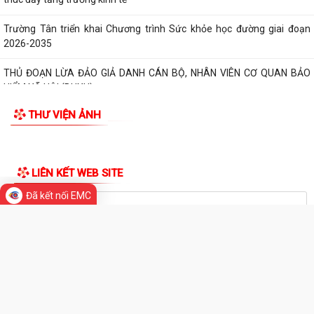
Đảng ủy xã Trường Tân triển khai thực hiện Nghị quyết số 11-NQ/TU về
thúc đẩy tăng trưởng kinh tế
Trường Tân triển khai Chương trình Sức khỏe học đường giai đoạn
2026-2035
THỦ ĐOẠN LỪA ĐẢO GIẢ DANH CÁN BỘ, NHÂN VIÊN CƠ QUAN BẢO
HIỂM XÃ HỘI (BHXH)
THƯ VIỆN ẢNH
Xã Trường Tân tăng cường phân loại chất thải rắn sinh hoạt tại nguồn,
thúc đẩy chuyển đổi xanh
Đã kết nối EMC
Phát huy sức mạnh toàn xã hội trong kiểm soát mất cân bằng giới tính
LIÊN KẾT WEB SITE
khi sinh
Tăng cường quản lý điểm kinh doanh tự phát, bảo đảm an toàn phòng
cháy tại các chợ
THỐNG KÊ TRUY CẬP
Tăng cường quản lý thuốc bảo vệ thực vật, bảo đảm an toàn sản xuất
nông nghiệp