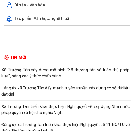
KHAI MẠC GIẢI BÓNG ĐÁ U10 XÃ TRƯỜNG TÂN HÈ NĂM 2026
Di sản - Văn hóa
Xã Trường Tân triển khai chiến dịch làm sạch dữ liệu y tế và tạo lập Sổ
Tác phẩm Văn học, nghệ thuật
sức khỏe điện tử trên VNeID
Kỷ niệm 96 năm Ngày truyền thống ngành Tuyên giáo của Đảng
(01/8/1930 - 01/8/2026) Tiếp nối truyền...
PHÁT HUY VAI TRÒ NHÂN DÂN TRONG XÂY DỰNG THÀNH PHỐ
THƯỢNG TÔN PHÁP LUẬT.
Đẩy mạnh chuyển đổi số trong quản lý dân số, nâng cao chất lượng dữ
TIN MỚI
liệu dân cư.
Xã Trường Tân xây dựng mô hình “Xã thượng tôn và tuân thủ pháp
luật”, nâng cao ý thức chấp hành...
Đảng ủy xã Trường Tân đẩy mạnh tuyên truyền xây dựng cơ sở dữ liệu
đất đai
Xã Trường Tân triển khai thực hiện Nghị quyết về xây dựng Nhà nước
pháp quyền xã hội chủ nghĩa Việt...