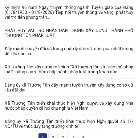
Kỷ niệm 96 năm Ngày truyền thống ngành Tuyên giáo của Đảng
(01/8/1930 - 01/8/2026) Tiếp nối truyền thống vẻ vang, phát huy
vai trò tiên phong trên...
PHÁT HUY VAI TRÒ NHÂN DÂN TRONG XÂY DỰNG THÀNH PHỐ
THƯỢNG TÔN PHÁP LUẬT.
Đẩy mạnh chuyển đổi số trong quản lý dân số, nâng cao chất lượng
dữ liệu dân cư.
Xã Trường Tân xây dựng mô hình “Xã thượng tôn và tuân thủ pháp
luật”, nâng cao ý thức chấp hành pháp luật trong Nhân dân
Đảng ủy xã Trường Tân đẩy mạnh tuyên truyền xây dựng cơ sở dữ
liệu đất đai
Xã Trường Tân triển khai thực hiện Nghị quyết về xây dựng Nhà
nước pháp quyền xã hội chủ nghĩa Việt Nam
Đảng ủy xã Trường Tân triển khai thực hiện Nghị quyết số 11-
NQ/TU về thúc đẩy tăng trưởng kinh tế
1
2
3
4
5
...