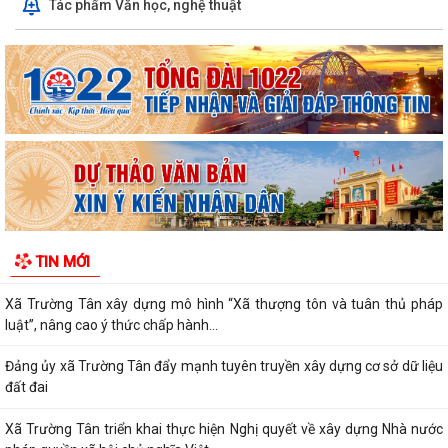
Tác phẩm Văn học, nghệ thuật
KHAI MẠC GIẢI BÓNG ĐÁ U10 XÃ TRƯỜNG TÂN HÈ NĂM 2026
Xã Trường Tân triển khai chiến dịch làm sạch dữ liệu y tế và tạo lập Sổ
sức khỏe điện tử trên VNeID
Kỷ niệm 96 năm Ngày truyền thống ngành Tuyên giáo của Đảng
(01/8/1930 - 01/8/2026) Tiếp nối truyền...
PHÁT HUY VAI TRÒ NHÂN DÂN TRONG XÂY DỰNG THÀNH PHỐ
THƯỢNG TÔN PHÁP LUẬT.
Đẩy mạnh chuyển đổi số trong quản lý dân số, nâng cao chất lượng dữ
TIN MỚI
liệu dân cư.
Xã Trường Tân xây dựng mô hình “Xã thượng tôn và tuân thủ pháp
luật”, nâng cao ý thức chấp hành...
Đảng ủy xã Trường Tân đẩy mạnh tuyên truyền xây dựng cơ sở dữ liệu
đất đai
Xã Trường Tân triển khai thực hiện Nghị quyết về xây dựng Nhà nước