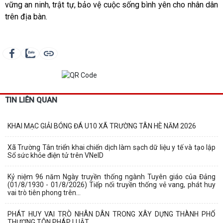
vững an ninh, trật tự, bảo vệ cuộc sống bình yên cho nhân dân
trên địa bàn.
TIN LIÊN QUAN
KHAI MẠC GIẢI BÓNG ĐÁ U10 XÃ TRƯỜNG TÂN HÈ NĂM 2026
Xã Trường Tân triển khai chiến dịch làm sạch dữ liệu y tế và tạo lập
Sổ sức khỏe điện tử trên VNeID
Kỷ niệm 96 năm Ngày truyền thống ngành Tuyên giáo của Đảng
(01/8/1930 - 01/8/2026) Tiếp nối truyền thống vẻ vang, phát huy
vai trò tiên phong trên...
PHÁT HUY VAI TRÒ NHÂN DÂN TRONG XÂY DỰNG THÀNH PHỐ
THƯỢNG TÔN PHÁP LUẬT.