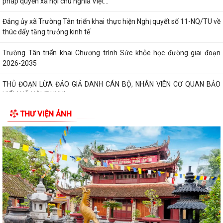
pháp quyền xã hội chủ nghĩa Việt...
Đảng ủy xã Trường Tân triển khai thực hiện Nghị quyết số 11-NQ/TU về
thúc đẩy tăng trưởng kinh tế
Trường Tân triển khai Chương trình Sức khỏe học đường giai đoạn
2026-2035
THỦ ĐOẠN LỪA ĐẢO GIẢ DANH CÁN BỘ, NHÂN VIÊN CƠ QUAN BẢO
HIỂM XÃ HỘI (BHXH)
THƯ VIỆN ẢNH
Xã Trường Tân tăng cường phân loại chất thải rắn sinh hoạt tại nguồn,
thúc đẩy chuyển đổi xanh
Phát huy sức mạnh toàn xã hội trong kiểm soát mất cân bằng giới tính
khi sinh
Tăng cường quản lý điểm kinh doanh tự phát, bảo đảm an toàn phòng
cháy tại các chợ
Tăng cường quản lý thuốc bảo vệ thực vật, bảo đảm an toàn sản xuất
nông nghiệp