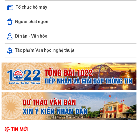
Tổ chức bộ máy
Người phát ngôn
Di sản - Văn hóa
Tác phẩm Văn học, nghệ thuật
Đồng chí Phạm Văn Tuyên giữ chức Bí thư Đảng ủy xã Cẩm Giang
Đội U10 thôn Cao Duệ vô địch Giải bóng đá U10 xã Trường Tân hè năm
2026.
Thông báo về việc hoãn lịch tiếp công dân định kỳ của Bí thư Đảng ủy,
Chủ tịch HĐND xã
KHAI MẠC GIẢI BÓNG ĐÁ U10 XÃ TRƯỜNG TÂN HÈ NĂM 2026
Xã Trường Tân triển khai chiến dịch làm sạch dữ liệu y tế và tạo lập Sổ
TIN MỚI
sức khỏe điện tử trên VNeID