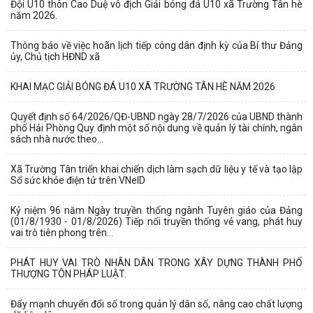
Đội U10 thôn Cao Duệ vô địch Giải bóng đá U10 xã Trường Tân hè
năm 2026.
Thông báo về việc hoãn lịch tiếp công dân định kỳ của Bí thư Đảng
ủy, Chủ tịch HĐND xã
KHAI MẠC GIẢI BÓNG ĐÁ U10 XÃ TRƯỜNG TÂN HÈ NĂM 2026
Quyết định số 64/2026/QĐ-UBND ngày 28/7/2026 của UBND thành
phố Hải Phòng Quy định một số nội dung về quản lý tài chính, ngân
sách nhà nước theo...
Xã Trường Tân triển khai chiến dịch làm sạch dữ liệu y tế và tạo lập
Sổ sức khỏe điện tử trên VNeID
Kỷ niệm 96 năm Ngày truyền thống ngành Tuyên giáo của Đảng
(01/8/1930 - 01/8/2026) Tiếp nối truyền thống vẻ vang, phát huy
vai trò tiên phong trên...
PHÁT HUY VAI TRÒ NHÂN DÂN TRONG XÂY DỰNG THÀNH PHỐ
THƯỢNG TÔN PHÁP LUẬT.
Đẩy mạnh chuyển đổi số trong quản lý dân số, nâng cao chất lượng