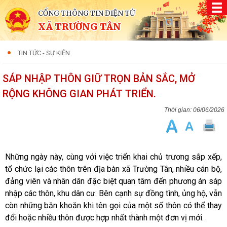
CỔNG THÔNG TIN ĐIỆN TỬ
XÃ TRƯỜNG TÂN
TIN TỨC - SỰ KIỆN
SÁP NHẬP THÔN GIỮ TRỌN BẢN SẮC, MỞ
RỘNG KHÔNG GIAN PHÁT TRIỂN.
06/06/2026
Những ngày này, cùng với việc triển khai chủ trương sắp xếp,
tổ chức lại các thôn trên địa bàn xã Trường Tân, nhiều cán bộ,
đảng viên và nhân dân đặc biệt quan tâm đến phương án sáp
nhập các thôn, khu dân cư. Bên cạnh sự đồng tình, ủng hộ, vẫn
còn những băn khoăn khi tên gọi của một số thôn có thể thay
đổi hoặc nhiều thôn được hợp nhất thành một đơn vị mới.