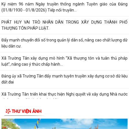
Kỷ niệm 96 năm Ngày truyền thống ngành Tuyên giáo của Đảng
(01/8/1930 - 01/8/2026) Tiếp nối truyền...
PHÁT HUY VAI TRÒ NHÂN DÂN TRONG XÂY DỰNG THÀNH PHỐ
THƯỢNG TÔN PHÁP LUẬT.
Đẩy mạnh chuyển đổi số trong quản lý dân số, nâng cao chất lượng dữ
liệu dân cư.
Xã Trường Tân xây dựng mô hình “Xã thượng tôn và tuân thủ pháp
luật”, nâng cao ý thức chấp hành...
Đảng ủy xã Trường Tân đẩy mạnh tuyên truyền xây dựng cơ sở dữ liệu
đất đai
Xã Trường Tân triển khai thực hiện Nghị quyết về xây dựng Nhà nước
pháp quyền xã hội chủ nghĩa Việt...
THƯ VIỆN ẢNH
Đảng ủy xã Trường Tân triển khai thực hiện Nghị quyết số 11-NQ/TU về
thúc đẩy tăng trưởng kinh tế