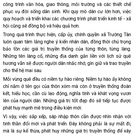
công trình văn hóa, giao thông, môi trường và các thiết chế
phục vụ đời sống dân sinh. Khi quy mô dân cư lớn hơn, việc
quy hoạch và triển khai các chương trình phát triển kinh tế - xã
hội cũng sẽ đồng bộ và hiệu quả hơn.
Trong quá trình thực hiện, cấp ủy, chính quyền xã Trường Tân
luôn quan tâm lắng nghe ý kiến nhân dân, đồng thời chú trọng
bảo tồn các giá trị truyền thống của từng thôn, từng làng.
Những tên làng cổ, những địa danh gắn liền với lịch sử quê
hương vẫn sẽ được người dân nhắc nhớ, gìn giữ và trao truyền
cho thế hệ mai sau.
Mỗi vùng quê đều có niềm tự hào riêng. Niềm tự hào ấy không
chỉ nằm ở tên gọi của thôn xóm mà còn ở truyền thống đoàn
kết, hiếu học, cần cù lao động, nghĩa tình và khát vọng vươn
lên của người dân. Những giá trị tốt đẹp đó sẽ tiếp tục được
phát huy mạnh mẽ trong điều kiện mới.
Vì vậy, việc sắp xếp, sáp nhập thôn cần được nhìn nhận với
tinh thần đổi mới và phát triển. Đây không phải là sự mất đi,
mà là sự kế thừa, phát huy những giá trị truyền thống để xây