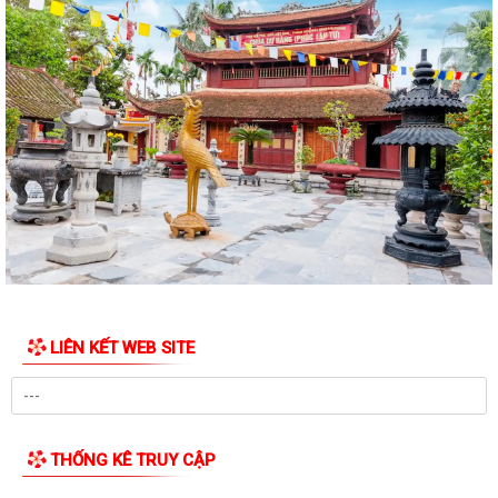
Trường Tân triển khai Chương trình Sức khỏe học đường giai đoạn
2026-2035
THỦ ĐOẠN LỪA ĐẢO GIẢ DANH CÁN BỘ, NHÂN VIÊN CƠ QUAN BẢO
HIỂM XÃ HỘI (BHXH)
Xã Trường Tân tăng cường phân loại chất thải rắn sinh hoạt tại nguồn,
thúc đẩy chuyển đổi xanh
Phát huy sức mạnh toàn xã hội trong kiểm soát mất cân bằng giới tính
khi sinh
Tăng cường quản lý điểm kinh doanh tự phát, bảo đảm an toàn phòng
cháy tại các chợ
LIÊN KẾT WEB SITE
Tăng cường quản lý thuốc bảo vệ thực vật, bảo đảm an toàn sản xuất
nông nghiệp
Sở Giáo dục và Đào tạo Hải Phòng yêu cầu tập trung chuẩn bị đầy đủ
các điều kiện cho năm học...
THỐNG KÊ TRUY CẬP
Đảng bộ xã Trường Tân học tập, quán triệt Nghị quyết Hội nghị lần thứ