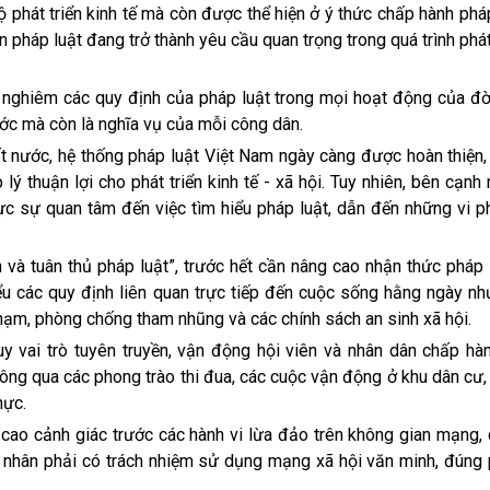
 phát triển kinh tế mà còn được thể hiện ở ý thức chấp hành phá
 pháp luật đang trở thành yêu cầu quan trọng trong quá trình phát
ện nghiêm các quy định của pháp luật trong mọi hoạt động của đ
ước mà còn là nghĩa vụ của mỗi công dân.
t nước, hệ thống pháp luật Việt Nam ngày càng được hoàn thiện
ý thuận lợi cho phát triển kinh tế - xã hội. Tuy nhiên, bên cạnh
c sự quan tâm đến việc tìm hiểu pháp luật, dẫn đến những vi 
và tuân thủ pháp luật”, trước hết cần nâng cao nhận thức pháp 
 các quy định liên quan trực tiếp đến cuộc sống hằng ngày như
hạm, phòng chống tham nhũng và các chính sách an sinh xã hội.
uy vai trò tuyên truyền, vận động hội viên và nhân dân chấp hà
ông qua các phong trào thi đua, các cuộc vận động ở khu dân cư,
hực.
g cao cảnh giác trước các hành vi lừa đảo trên không gian mạng,
á nhân phải có trách nhiệm sử dụng mạng xã hội văn minh, đúng 