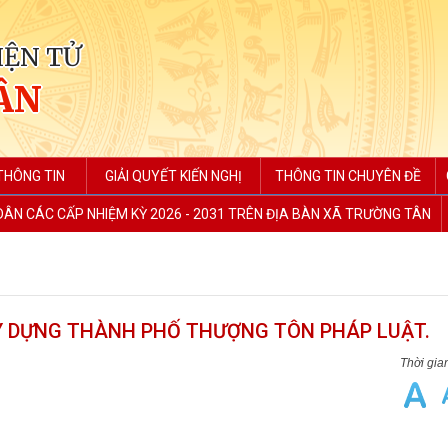
IỆN TỬ
ÂN
THÔNG TIN
GIẢI QUYẾT KIẾN NGHỊ
THÔNG TIN CHUYÊN ĐỀ
 DÂN CÁC CẤP NHIỆM KỲ 2026 - 2031 TRÊN ĐỊA BÀN XÃ TRƯỜNG TÂN
Y DỰNG THÀNH PHỐ THƯỢNG TÔN PHÁP LUẬT.