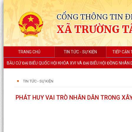
CỔNG THÔNG TIN Đ
XÃ TRƯỜNG T
TRANG CHỦ
TIN TỨC - SỰ KIỆN
TIẾP CẬN 
BẦU CỬ ĐẠI BIỂU QUỐC HỘI KHÓA XVI VÀ ĐẠI BIỂU HỘI ĐỒNG NHÂN
TIN TỨC - SỰ KIỆN
PHÁT HUY VAI TRÒ NHÂN DÂN TRONG XÂ