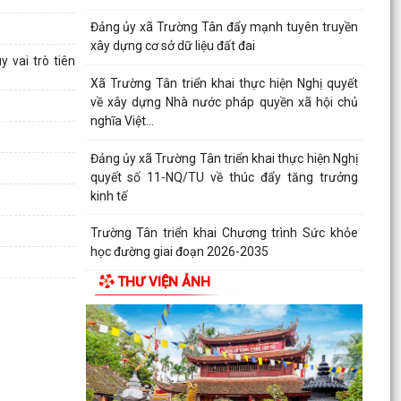
Đảng ủy xã Trường Tân đẩy mạnh tuyên truyền
xây dựng cơ sở dữ liệu đất đai
 vai trò tiên
Xã Trường Tân triển khai thực hiện Nghị quyết
về xây dựng Nhà nước pháp quyền xã hội chủ
nghĩa Việt...
Đảng ủy xã Trường Tân triển khai thực hiện Nghị
quyết số 11-NQ/TU về thúc đẩy tăng trưởng
kinh tế
Trường Tân triển khai Chương trình Sức khỏe
học đường giai đoạn 2026-2035
THƯ VIỆN ẢNH
THỦ ĐOẠN LỪA ĐẢO GIẢ DANH CÁN BỘ, NHÂN
VIÊN CƠ QUAN BẢO HIỂM XÃ HỘI (BHXH)
Xã Trường Tân tăng cường phân loại chất thải
rắn sinh hoạt tại nguồn, thúc đẩy chuyển đổi
xanh