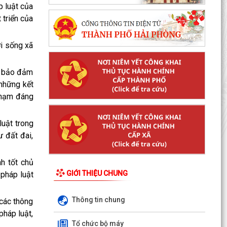
p luật của
 triển của
ời sống xã
, bảo đảm
 những kết
phạm đáng
luật trong
 đất đai,
nh tốt chủ
GIỚI THIỆU CHUNG
 pháp luật
Thông tin chung
 các thông
pháp luật,
Tổ chức bộ máy