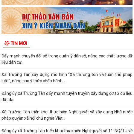
sức khỏe điện tử trên VNeID
Kỷ niệm 96 năm Ngày truyền thống ngành Tuyên giáo của Đảng
(01/8/1930 - 01/8/2026) Tiếp nối truyền...
PHÁT HUY VAI TRÒ NHÂN DÂN TRONG XÂY DỰNG THÀNH PHỐ
TIN MỚI
THƯỢNG TÔN PHÁP LUẬT.
Đẩy mạnh chuyển đổi số trong quản lý dân số, nâng cao chất lượng dữ
liệu dân cư.
Xã Trường Tân xây dựng mô hình “Xã thượng tôn và tuân thủ pháp
luật”, nâng cao ý thức chấp hành...
Đảng ủy xã Trường Tân đẩy mạnh tuyên truyền xây dựng cơ sở dữ liệu
đất đai
Xã Trường Tân triển khai thực hiện Nghị quyết về xây dựng Nhà nước
pháp quyền xã hội chủ nghĩa Việt...
Đảng ủy xã Trường Tân triển khai thực hiện Nghị quyết số 11-NQ/TU về