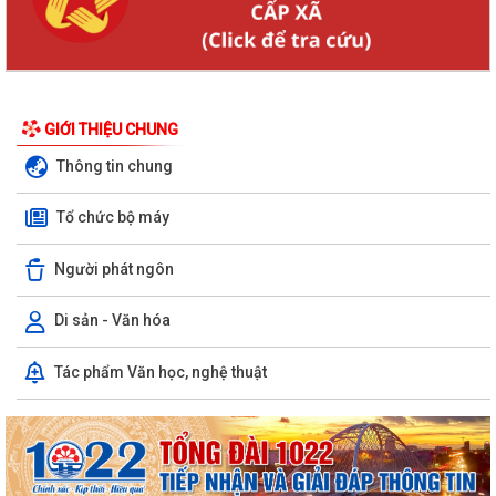
GIỚI THIỆU CHUNG
Thông tin chung
Tổ chức bộ máy
Người phát ngôn
Di sản - Văn hóa
Tác phẩm Văn học, nghệ thuật
Thông báo về việc hoãn lịch tiếp công dân định kỳ của Bí thư Đảng ủy,
Chủ tịch HĐND xã
KHAI MẠC GIẢI BÓNG ĐÁ U10 XÃ TRƯỜNG TÂN HÈ NĂM 2026
Xã Trường Tân triển khai chiến dịch làm sạch dữ liệu y tế và tạo lập Sổ