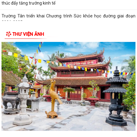
thúc đẩy tăng trưởng kinh tế
Trường Tân triển khai Chương trình Sức khỏe học đường giai đoạn
2026-2035
THƯ VIỆN ẢNH
THỦ ĐOẠN LỪA ĐẢO GIẢ DANH CÁN BỘ, NHÂN VIÊN CƠ QUAN BẢO
HIỂM XÃ HỘI (BHXH)
Xã Trường Tân tăng cường phân loại chất thải rắn sinh hoạt tại nguồn,
thúc đẩy chuyển đổi xanh
Phát huy sức mạnh toàn xã hội trong kiểm soát mất cân bằng giới tính
khi sinh
Tăng cường quản lý điểm kinh doanh tự phát, bảo đảm an toàn phòng
cháy tại các chợ
Tăng cường quản lý thuốc bảo vệ thực vật, bảo đảm an toàn sản xuất
nông nghiệp
Sở Giáo dục và Đào tạo Hải Phòng yêu cầu tập trung chuẩn bị đầy đủ