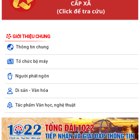
GIỚI THIỆU CHUNG
Thông tin chung
Tổ chức bộ máy
Người phát ngôn
Di sản - Văn hóa
Tác phẩm Văn học, nghệ thuật
KHAI MẠC GIẢI BÓNG ĐÁ U10 XÃ TRƯỜNG TÂN HÈ NĂM 2026
Xã Trường Tân triển khai chiến dịch làm sạch dữ liệu y tế và tạo lập Sổ
sức khỏe điện tử trên VNeID
Kỷ niệm 96 năm Ngày truyền thống ngành Tuyên giáo của Đảng