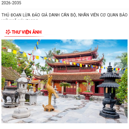
2026-2035
THỦ ĐOẠN LỪA ĐẢO GIẢ DANH CÁN BỘ, NHÂN VIÊN CƠ QUAN BẢO
HIỂM XÃ HỘI (BHXH)
THƯ VIỆN ẢNH
Xã Trường Tân tăng cường phân loại chất thải rắn sinh hoạt tại nguồn,
thúc đẩy chuyển đổi xanh
Phát huy sức mạnh toàn xã hội trong kiểm soát mất cân bằng giới tính
khi sinh
Tăng cường quản lý điểm kinh doanh tự phát, bảo đảm an toàn phòng
cháy tại các chợ
Tăng cường quản lý thuốc bảo vệ thực vật, bảo đảm an toàn sản xuất
nông nghiệp
Sở Giáo dục và Đào tạo Hải Phòng yêu cầu tập trung chuẩn bị đầy đủ
các điều kiện cho năm học...
Đảng bộ xã Trường Tân học tập, quán triệt Nghị quyết Hội nghị lần thứ