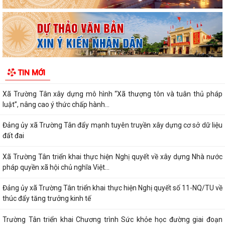
(01/8/1930 - 01/8/2026) Tiếp nối truyền...
PHÁT HUY VAI TRÒ NHÂN DÂN TRONG XÂY DỰNG THÀNH PHỐ
THƯỢNG TÔN PHÁP LUẬT.
Đẩy mạnh chuyển đổi số trong quản lý dân số, nâng cao chất lượng dữ
TIN MỚI
liệu dân cư.
Xã Trường Tân xây dựng mô hình “Xã thượng tôn và tuân thủ pháp
luật”, nâng cao ý thức chấp hành...
Đảng ủy xã Trường Tân đẩy mạnh tuyên truyền xây dựng cơ sở dữ liệu
đất đai
Xã Trường Tân triển khai thực hiện Nghị quyết về xây dựng Nhà nước
pháp quyền xã hội chủ nghĩa Việt...
Đảng ủy xã Trường Tân triển khai thực hiện Nghị quyết số 11-NQ/TU về
thúc đẩy tăng trưởng kinh tế
Trường Tân triển khai Chương trình Sức khỏe học đường giai đoạn