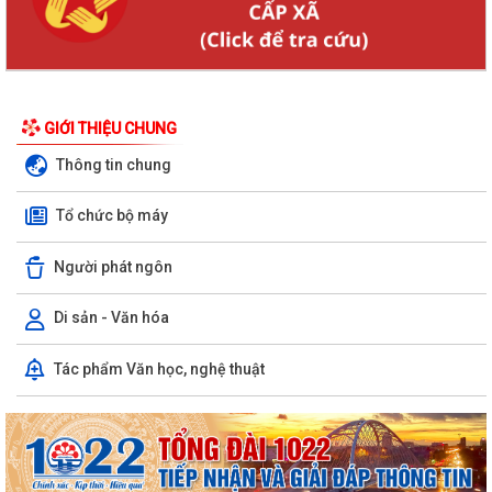
GIỚI THIỆU CHUNG
Thông tin chung
Tổ chức bộ máy
Người phát ngôn
Di sản - Văn hóa
Tác phẩm Văn học, nghệ thuật
KHAI MẠC GIẢI BÓNG ĐÁ U10 XÃ TRƯỜNG TÂN HÈ NĂM 2026
Xã Trường Tân triển khai chiến dịch làm sạch dữ liệu y tế và tạo lập Sổ
sức khỏe điện tử trên VNeID
Kỷ niệm 96 năm Ngày truyền thống ngành Tuyên giáo của Đảng