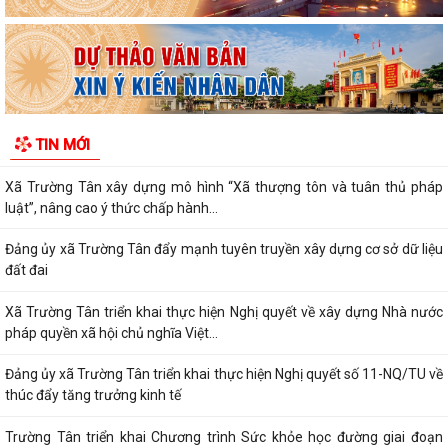
(01/8/1930 - 01/8/2026) Tiếp nối truyền...
PHÁT HUY VAI TRÒ NHÂN DÂN TRONG XÂY DỰNG THÀNH PHỐ
THƯỢNG TÔN PHÁP LUẬT.
Đẩy mạnh chuyển đổi số trong quản lý dân số, nâng cao chất lượng dữ
TIN MỚI
liệu dân cư.
Xã Trường Tân xây dựng mô hình “Xã thượng tôn và tuân thủ pháp
luật”, nâng cao ý thức chấp hành...
Đảng ủy xã Trường Tân đẩy mạnh tuyên truyền xây dựng cơ sở dữ liệu
đất đai
Xã Trường Tân triển khai thực hiện Nghị quyết về xây dựng Nhà nước
pháp quyền xã hội chủ nghĩa Việt...
Đảng ủy xã Trường Tân triển khai thực hiện Nghị quyết số 11-NQ/TU về
thúc đẩy tăng trưởng kinh tế
Trường Tân triển khai Chương trình Sức khỏe học đường giai đoạn