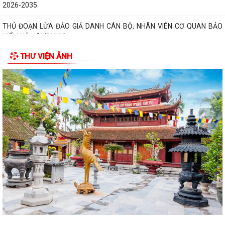
2026-2035
THỦ ĐOẠN LỪA ĐẢO GIẢ DANH CÁN BỘ, NHÂN VIÊN CƠ QUAN BẢO
HIỂM XÃ HỘI (BHXH)
THƯ VIỆN ẢNH
Xã Trường Tân tăng cường phân loại chất thải rắn sinh hoạt tại nguồn,
thúc đẩy chuyển đổi xanh
Phát huy sức mạnh toàn xã hội trong kiểm soát mất cân bằng giới tính
khi sinh
Tăng cường quản lý điểm kinh doanh tự phát, bảo đảm an toàn phòng
cháy tại các chợ
Tăng cường quản lý thuốc bảo vệ thực vật, bảo đảm an toàn sản xuất
nông nghiệp
Sở Giáo dục và Đào tạo Hải Phòng yêu cầu tập trung chuẩn bị đầy đủ
các điều kiện cho năm học...
Đảng bộ xã Trường Tân học tập, quán triệt Nghị quyết Hội nghị lần thứ