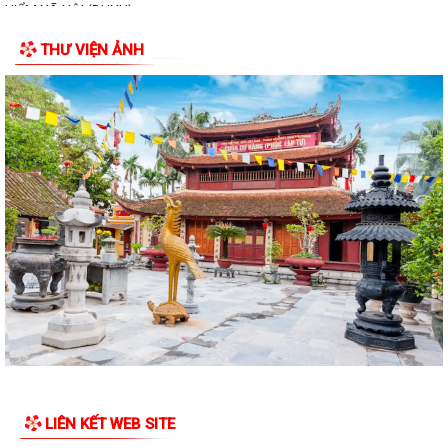
HIỂM XÃ HỘI (BHXH)
THƯ VIỆN ẢNH
Xã Trường Tân tăng cường phân loại chất thải rắn sinh hoạt tại nguồn,
thúc đẩy chuyển đổi xanh
Phát huy sức mạnh toàn xã hội trong kiểm soát mất cân bằng giới tính
khi sinh
Tăng cường quản lý điểm kinh doanh tự phát, bảo đảm an toàn phòng
cháy tại các chợ
Tăng cường quản lý thuốc bảo vệ thực vật, bảo đảm an toàn sản xuất
nông nghiệp
Sở Giáo dục và Đào tạo Hải Phòng yêu cầu tập trung chuẩn bị đầy đủ
các điều kiện cho năm học...
Đảng bộ xã Trường Tân học tập, quán triệt Nghị quyết Hội nghị lần thứ
ba Ban Chấp hành Trung ương...
LIÊN KẾT WEB SITE
Xã Trường Tân triển khai thực hiện Nghị quyết của Chính phủ về công