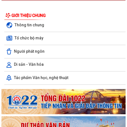
GIỚI THIỆU CHUNG
Thông tin chung
Tổ chức bộ máy
Người phát ngôn
Di sản - Văn hóa
Tác phẩm Văn học, nghệ thuật
KHAI MẠC GIẢI BÓNG ĐÁ U10 XÃ TRƯỜNG TÂN HÈ NĂM 2026
Xã Trường Tân triển khai chiến dịch làm sạch dữ liệu y tế và tạo lập Sổ
sức khỏe điện tử trên VNeID
Kỷ niệm 96 năm Ngày truyền thống ngành Tuyên giáo của Đảng
(01/8/1930 - 01/8/2026) Tiếp nối truyền...
PHÁT HUY VAI TRÒ NHÂN DÂN TRONG XÂY DỰNG THÀNH PHỐ