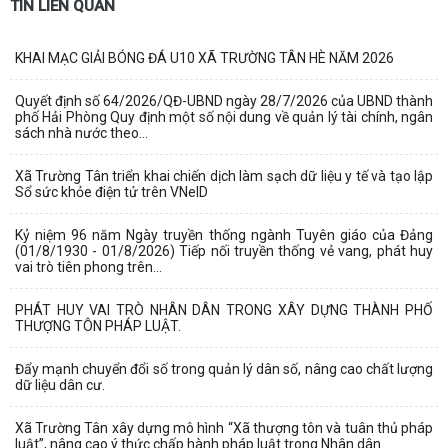
TIN LIÊN QUAN
KHAI MẠC GIẢI BÓNG ĐÁ U10 XÃ TRƯỜNG TÂN HÈ NĂM 2026
Quyết định số 64/2026/QĐ-UBND ngày 28/7/2026 của UBND thành
phố Hải Phòng Quy định một số nội dung về quản lý tài chính, ngân
sách nhà nước theo...
Xã Trường Tân triển khai chiến dịch làm sạch dữ liệu y tế và tạo lập
Sổ sức khỏe điện tử trên VNeID
Kỷ niệm 96 năm Ngày truyền thống ngành Tuyên giáo của Đảng
(01/8/1930 - 01/8/2026) Tiếp nối truyền thống vẻ vang, phát huy
vai trò tiên phong trên...
PHÁT HUY VAI TRÒ NHÂN DÂN TRONG XÂY DỰNG THÀNH PHỐ
THƯỢNG TÔN PHÁP LUẬT.
Đẩy mạnh chuyển đổi số trong quản lý dân số, nâng cao chất lượng
dữ liệu dân cư.
Xã Trường Tân xây dựng mô hình “Xã thượng tôn và tuân thủ pháp
luật”, nâng cao ý thức chấp hành pháp luật trong Nhân dân