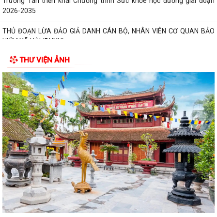
Trường Tân triển khai Chương trình Sức khỏe học đường giai đoạn
2026-2035
THỦ ĐOẠN LỪA ĐẢO GIẢ DANH CÁN BỘ, NHÂN VIÊN CƠ QUAN BẢO
HIỂM XÃ HỘI (BHXH)
THƯ VIỆN ẢNH
Xã Trường Tân tăng cường phân loại chất thải rắn sinh hoạt tại nguồn,
thúc đẩy chuyển đổi xanh
Phát huy sức mạnh toàn xã hội trong kiểm soát mất cân bằng giới tính
khi sinh
Tăng cường quản lý điểm kinh doanh tự phát, bảo đảm an toàn phòng
cháy tại các chợ
Tăng cường quản lý thuốc bảo vệ thực vật, bảo đảm an toàn sản xuất
nông nghiệp
Sở Giáo dục và Đào tạo Hải Phòng yêu cầu tập trung chuẩn bị đầy đủ
các điều kiện cho năm học...
Đảng bộ xã Trường Tân học tập, quán triệt Nghị quyết Hội nghị lần thứ