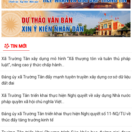
Kỷ niệm 96 năm Ngày truyền thống ngành Tuyên giáo của Đảng
(01/8/1930 - 01/8/2026) Tiếp nối truyền...
PHÁT HUY VAI TRÒ NHÂN DÂN TRONG XÂY DỰNG THÀNH PHỐ
THƯỢNG TÔN PHÁP LUẬT.
Đẩy mạnh chuyển đổi số trong quản lý dân số, nâng cao chất lượng dữ
TIN MỚI
liệu dân cư.
Xã Trường Tân xây dựng mô hình “Xã thượng tôn và tuân thủ pháp
luật”, nâng cao ý thức chấp hành...
Đảng ủy xã Trường Tân đẩy mạnh tuyên truyền xây dựng cơ sở dữ liệu
đất đai
Xã Trường Tân triển khai thực hiện Nghị quyết về xây dựng Nhà nước
pháp quyền xã hội chủ nghĩa Việt...
Đảng ủy xã Trường Tân triển khai thực hiện Nghị quyết số 11-NQ/TU về
thúc đẩy tăng trưởng kinh tế