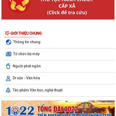
GIỚI THIỆU CHUNG
Thông tin chung
Tổ chức bộ máy
Người phát ngôn
Di sản - Văn hóa
Tác phẩm Văn học, nghệ thuật
KHAI MẠC GIẢI BÓNG ĐÁ U10 XÃ TRƯỜNG TÂN HÈ NĂM 2026
Xã Trường Tân triển khai chiến dịch làm sạch dữ liệu y tế và tạo lập Sổ
sức khỏe điện tử trên VNeID