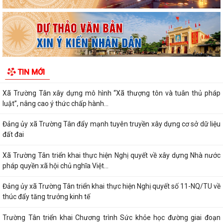
(01/8/1930 - 01/8/2026) Tiếp nối truyền...
PHÁT HUY VAI TRÒ NHÂN DÂN TRONG XÂY DỰNG THÀNH PHỐ
THƯỢNG TÔN PHÁP LUẬT.
Đẩy mạnh chuyển đổi số trong quản lý dân số, nâng cao chất lượng dữ
TIN MỚI
liệu dân cư.
Xã Trường Tân xây dựng mô hình “Xã thượng tôn và tuân thủ pháp
luật”, nâng cao ý thức chấp hành...
Đảng ủy xã Trường Tân đẩy mạnh tuyên truyền xây dựng cơ sở dữ liệu
đất đai
Xã Trường Tân triển khai thực hiện Nghị quyết về xây dựng Nhà nước
pháp quyền xã hội chủ nghĩa Việt...
Đảng ủy xã Trường Tân triển khai thực hiện Nghị quyết số 11-NQ/TU về
thúc đẩy tăng trưởng kinh tế
Trường Tân triển khai Chương trình Sức khỏe học đường giai đoạn