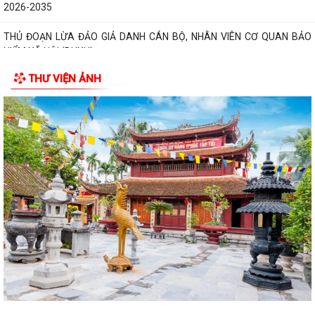
2026-2035
THỦ ĐOẠN LỪA ĐẢO GIẢ DANH CÁN BỘ, NHÂN VIÊN CƠ QUAN BẢO
HIỂM XÃ HỘI (BHXH)
THƯ VIỆN ẢNH
Xã Trường Tân tăng cường phân loại chất thải rắn sinh hoạt tại nguồn,
thúc đẩy chuyển đổi xanh
Phát huy sức mạnh toàn xã hội trong kiểm soát mất cân bằng giới tính
khi sinh
Tăng cường quản lý điểm kinh doanh tự phát, bảo đảm an toàn phòng
cháy tại các chợ
Tăng cường quản lý thuốc bảo vệ thực vật, bảo đảm an toàn sản xuất
nông nghiệp
Sở Giáo dục và Đào tạo Hải Phòng yêu cầu tập trung chuẩn bị đầy đủ
các điều kiện cho năm học...
Đảng bộ xã Trường Tân học tập, quán triệt Nghị quyết Hội nghị lần thứ