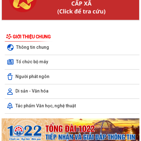
GIỚI THIỆU CHUNG
Thông tin chung
Tổ chức bộ máy
Người phát ngôn
Di sản - Văn hóa
Tác phẩm Văn học, nghệ thuật
KHAI MẠC GIẢI BÓNG ĐÁ U10 XÃ TRƯỜNG TÂN HÈ NĂM 2026
Xã Trường Tân triển khai chiến dịch làm sạch dữ liệu y tế và tạo lập Sổ
sức khỏe điện tử trên VNeID
Kỷ niệm 96 năm Ngày truyền thống ngành Tuyên giáo của Đảng