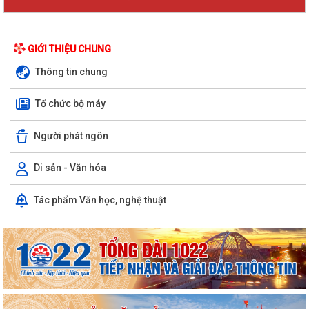
GIỚI THIỆU CHUNG
Thông tin chung
Tổ chức bộ máy
Người phát ngôn
Di sản - Văn hóa
Tác phẩm Văn học, nghệ thuật
KHAI MẠC GIẢI BÓNG ĐÁ U10 XÃ TRƯỜNG TÂN HÈ NĂM 2026
Xã Trường Tân triển khai chiến dịch làm sạch dữ liệu y tế và tạo lập Sổ
sức khỏe điện tử trên VNeID
Kỷ niệm 96 năm Ngày truyền thống ngành Tuyên giáo của Đảng
(01/8/1930 - 01/8/2026) Tiếp nối truyền...