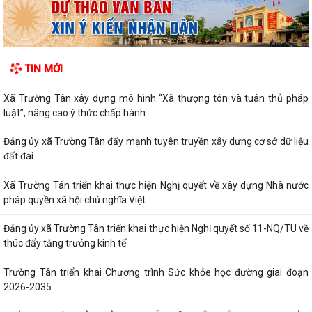
PHÁT HUY VAI TRÒ NHÂN DÂN TRONG XÂY DỰNG THÀNH PHỐ
THƯỢNG TÔN PHÁP LUẬT.
Đẩy mạnh chuyển đổi số trong quản lý dân số, nâng cao chất lượng dữ
TIN MỚI
liệu dân cư.
Xã Trường Tân xây dựng mô hình “Xã thượng tôn và tuân thủ pháp
luật”, nâng cao ý thức chấp hành...
Đảng ủy xã Trường Tân đẩy mạnh tuyên truyền xây dựng cơ sở dữ liệu
đất đai
Xã Trường Tân triển khai thực hiện Nghị quyết về xây dựng Nhà nước
pháp quyền xã hội chủ nghĩa Việt...
Đảng ủy xã Trường Tân triển khai thực hiện Nghị quyết số 11-NQ/TU về
thúc đẩy tăng trưởng kinh tế
Trường Tân triển khai Chương trình Sức khỏe học đường giai đoạn
2026-2035