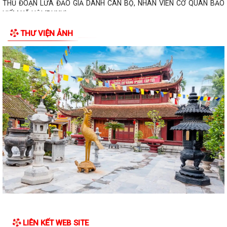
THỦ ĐOẠN LỪA ĐẢO GIẢ DANH CÁN BỘ, NHÂN VIÊN CƠ QUAN BẢO
HIỂM XÃ HỘI (BHXH)
THƯ VIỆN ẢNH
Xã Trường Tân tăng cường phân loại chất thải rắn sinh hoạt tại nguồn,
thúc đẩy chuyển đổi xanh
Phát huy sức mạnh toàn xã hội trong kiểm soát mất cân bằng giới tính
khi sinh
Tăng cường quản lý điểm kinh doanh tự phát, bảo đảm an toàn phòng
cháy tại các chợ
Tăng cường quản lý thuốc bảo vệ thực vật, bảo đảm an toàn sản xuất
nông nghiệp
Sở Giáo dục và Đào tạo Hải Phòng yêu cầu tập trung chuẩn bị đầy đủ
các điều kiện cho năm học...
Đảng bộ xã Trường Tân học tập, quán triệt Nghị quyết Hội nghị lần thứ
ba Ban Chấp hành Trung ương...
LIÊN KẾT WEB SITE
Xã Trường Tân triển khai thực hiện Nghị quyết của Chính phủ về công