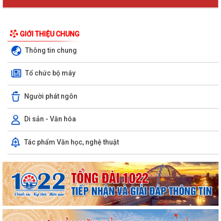
GIỚI THIỆU CHUNG
Thông tin chung
Tổ chức bộ máy
Người phát ngôn
Di sản - Văn hóa
Tác phẩm Văn học, nghệ thuật
KHAI MẠC GIẢI BÓNG ĐÁ U10 XÃ TRƯỜNG TÂN HÈ NĂM 2026
Xã Trường Tân triển khai chiến dịch làm sạch dữ liệu y tế và tạo lập Sổ
sức khỏe điện tử trên VNeID
Kỷ niệm 96 năm Ngày truyền thống ngành Tuyên giáo của Đảng
(01/8/1930 - 01/8/2026) Tiếp nối truyền...