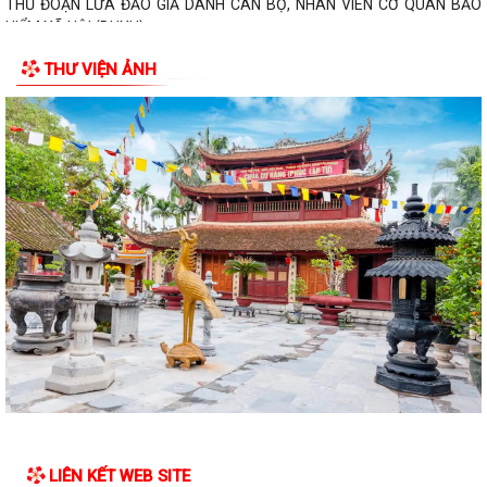
THỦ ĐOẠN LỪA ĐẢO GIẢ DANH CÁN BỘ, NHÂN VIÊN CƠ QUAN BẢO
HIỂM XÃ HỘI (BHXH)
THƯ VIỆN ẢNH
Xã Trường Tân tăng cường phân loại chất thải rắn sinh hoạt tại nguồn,
thúc đẩy chuyển đổi xanh
Phát huy sức mạnh toàn xã hội trong kiểm soát mất cân bằng giới tính
khi sinh
Tăng cường quản lý điểm kinh doanh tự phát, bảo đảm an toàn phòng
cháy tại các chợ
Tăng cường quản lý thuốc bảo vệ thực vật, bảo đảm an toàn sản xuất
nông nghiệp
Sở Giáo dục và Đào tạo Hải Phòng yêu cầu tập trung chuẩn bị đầy đủ
các điều kiện cho năm học...
Đảng bộ xã Trường Tân học tập, quán triệt Nghị quyết Hội nghị lần thứ
ba Ban Chấp hành Trung ương...
LIÊN KẾT WEB SITE
Xã Trường Tân triển khai thực hiện Nghị quyết của Chính phủ về công