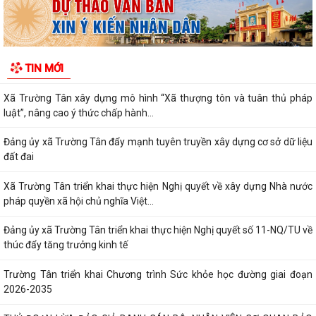
PHÁT HUY VAI TRÒ NHÂN DÂN TRONG XÂY DỰNG THÀNH PHỐ
THƯỢNG TÔN PHÁP LUẬT.
Đẩy mạnh chuyển đổi số trong quản lý dân số, nâng cao chất lượng dữ
TIN MỚI
liệu dân cư.
Xã Trường Tân xây dựng mô hình “Xã thượng tôn và tuân thủ pháp
luật”, nâng cao ý thức chấp hành...
Đảng ủy xã Trường Tân đẩy mạnh tuyên truyền xây dựng cơ sở dữ liệu
đất đai
Xã Trường Tân triển khai thực hiện Nghị quyết về xây dựng Nhà nước
pháp quyền xã hội chủ nghĩa Việt...
Đảng ủy xã Trường Tân triển khai thực hiện Nghị quyết số 11-NQ/TU về
thúc đẩy tăng trưởng kinh tế
Trường Tân triển khai Chương trình Sức khỏe học đường giai đoạn
2026-2035