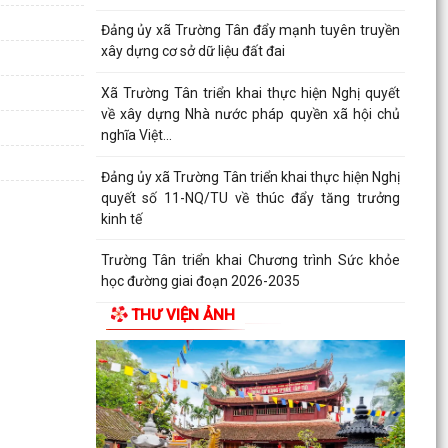
Đảng ủy xã Trường Tân đẩy mạnh tuyên truyền
xây dựng cơ sở dữ liệu đất đai
Xã Trường Tân triển khai thực hiện Nghị quyết
về xây dựng Nhà nước pháp quyền xã hội chủ
nghĩa Việt...
Đảng ủy xã Trường Tân triển khai thực hiện Nghị
quyết số 11-NQ/TU về thúc đẩy tăng trưởng
kinh tế
Trường Tân triển khai Chương trình Sức khỏe
học đường giai đoạn 2026-2035
THƯ VIỆN ẢNH
THỦ ĐOẠN LỪA ĐẢO GIẢ DANH CÁN BỘ, NHÂN
VIÊN CƠ QUAN BẢO HIỂM XÃ HỘI (BHXH)
Xã Trường Tân tăng cường phân loại chất thải
rắn sinh hoạt tại nguồn, thúc đẩy chuyển đổi
xanh