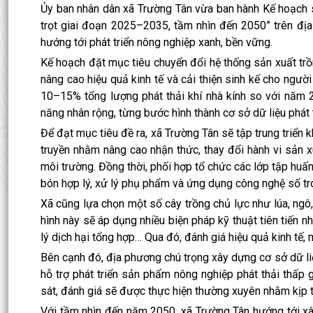
Ủy ban nhân dân xã Trường Tân vừa ban hành Kế hoạch số
trọt giai đoạn 2025–2035, tầm nhìn đến 2050” trên đị
hướng tới phát triển nông nghiệp xanh, bền vững.
Kế hoạch đặt mục tiêu chuyển đổi hệ thống sản xuất trồng
nâng cao hiệu quả kinh tế và cải thiện sinh kế cho ngườ
10–15% tổng lượng phát thải khí nhà kính so với năm 2
năng nhân rộng, từng bước hình thành cơ sở dữ liệu phát t
Để đạt mục tiêu đề ra, xã Trường Tân sẽ tập trung triển
truyền nhằm nâng cao nhận thức, thay đổi hành vi sản xu
môi trường. Đồng thời, phối hợp tổ chức các lớp tập huấ
bón hợp lý, xử lý phụ phẩm và ứng dụng công nghệ số tr
Xã cũng lựa chọn một số cây trồng chủ lực như lúa, ngô
hình này sẽ áp dụng nhiều biện pháp kỹ thuật tiên tiến n
lý dịch hại tổng hợp… Qua đó, đánh giá hiệu quả kinh tế, 
Bên cạnh đó, địa phương chú trọng xây dựng cơ sở dữ liệu 
hỗ trợ phát triển sản phẩm nông nghiệp phát thải thấp g
sát, đánh giá sẽ được thực hiện thường xuyên nhằm kịp th
Với tầm nhìn đến năm 2050, xã Trường Tân hướng tới xâ