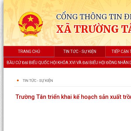
CỔNG THÔNG TIN Đ
XÃ TRƯỜNG T
TRANG CHỦ
TIN TỨC - SỰ KIỆN
TIẾP CẬN 
BẦU CỬ ĐẠI BIỂU QUỐC HỘI KHÓA XVI VÀ ĐẠI BIỂU HỘI ĐỒNG NHÂN
TIN TỨC - SỰ KIỆN
Trường Tân triển khai kế hoạch sản xuất trồn