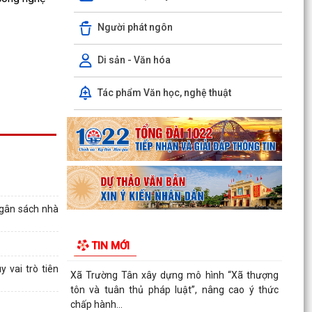
Người phát ngôn
KHAI MẠC GIẢI BÓNG ĐÁ U10 XÃ TRƯỜNG TÂN
HÈ NĂM 2026
Di sản - Văn hóa
Xã Trường Tân triển khai chiến dịch làm sạch dữ
liệu y tế và tạo lập Sổ sức khỏe điện tử trên
Tác phẩm Văn học, nghệ thuật
VNeID
Kỷ niệm 96 năm Ngày truyền thống ngành
Tuyên giáo của Đảng (01/8/1930 - 01/8/2026)
Tiếp nối truyền...
PHÁT HUY VAI TRÒ NHÂN DÂN TRONG XÂY
DỰNG THÀNH PHỐ THƯỢNG TÔN PHÁP LUẬT.
ngân sách nhà
Đẩy mạnh chuyển đổi số trong quản lý dân số,
TIN MỚI
nâng cao chất lượng dữ liệu dân cư.
 vai trò tiên
Xã Trường Tân xây dựng mô hình “Xã thượng
tôn và tuân thủ pháp luật”, nâng cao ý thức
chấp hành...