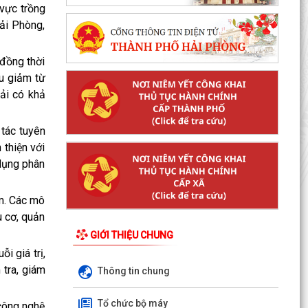
 vực trồng
ải Phòng,
 đồng thời
ấu giảm từ
ải có khả
 tác tuyên
 thiện với
 dụng phân
ểm. Các mô
u cơ, quản
GIỚI THIỆU CHUNG
i giá trị,
 tra, giám
Thông tin chung
Tổ chức bộ máy
công nghệ