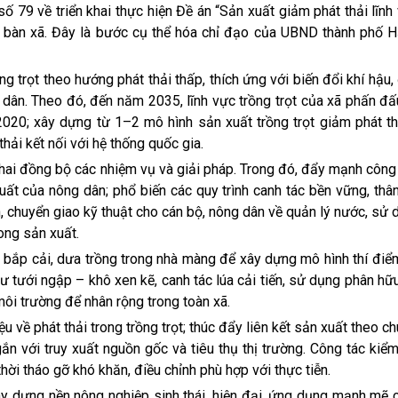
 79 về triển khai thực hiện Đề án “Sản xuất giảm phát thải lĩnh
a bàn xã. Đây là bước cụ thể hóa chỉ đạo của UBND thành phố H
 trọt theo hướng phát thải thấp, thích ứng với biến đổi khí hậu,
i dân. Theo đó, đến năm 2035, lĩnh vực trồng trọt của xã phấn đ
020; xây dựng từ 1–2 mô hình sản xuất trồng trọt giảm phát th
hải kết nối với hệ thống quốc gia.
 khai đồng bộ các nhiệm vụ và giải pháp. Trong đó, đẩy mạnh công
ất của nông dân; phổ biến các quy trình canh tác bền vững, thân
n, chuyển giao kỹ thuật cho cán bộ, nông dân về quản lý nước, sử
ong sản xuất.
, bắp cải, dưa trồng trong nhà màng để xây dựng mô hình thí đi
hư tưới ngập – khô xen kẽ, canh tác lúa cải tiến, sử dụng phân hữ
môi trường để nhân rộng trong toàn xã.
về phát thải trong trồng trọt; thúc đẩy liên kết sản xuất theo chuỗ
ắn với truy xuất nguồn gốc và tiêu thụ thị trường. Công tác kiểm
ời tháo gỡ khó khăn, điều chỉnh phù hợp với thực tiễn.
y dựng nền nông nghiệp sinh thái, hiện đại, ứng dụng mạnh mẽ 