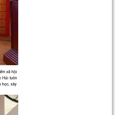
ĐẨY MẠNH CHUYỂN ĐỔI SỐ TRONG CÔNG TÁC
PHỔ BIẾN, GIÁO DỤC PHÁP LUẬT
Xã Trường Tân triển khai kế hoạch kiểm soát
mất cân bằng giới tính khi sinh năm 2026
Đảng ủy xã Trường Tân phát huy sức mạnh cả
hệ thống chính trị trong thực hiện Nghị quyết số
04...
Đẩy mạnh chăm sóc sức khỏe sinh sản và nâng
cao chất lượng dân số trên địa bàn xã Trường
Tân
ểm xã hội
h Hải luôn
Quyết định số 2900/QĐ-UBND ngày 24/7/2026
của UBND thành phố Hải Phòng Về việc công bố
à học, xây
danh mục thủ...
Quyết định số 2781/QĐ-UBND ngày 21/7/2026
của UBND thành phố Hải Phòng Về việc công bố
danh mục thủ...