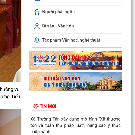
Người phát ngôn
KHAI MẠC GIẢI BÓNG ĐÁ U10 XÃ TRƯỜNG TÂN
HÈ NĂM 2026
Di sản - Văn hóa
Xã Trường Tân triển khai chiến dịch làm sạch dữ
liệu y tế và tạo lập Sổ sức khỏe điện tử trên
Tác phẩm Văn học, nghệ thuật
VNeID
Kỷ niệm 96 năm Ngày truyền thống ngành
Tuyên giáo của Đảng (01/8/1930 - 01/8/2026)
Tiếp nối truyền...
PHÁT HUY VAI TRÒ NHÂN DÂN TRONG XÂY
DỰNG THÀNH PHỐ THƯỢNG TÔN PHÁP LUẬT.
Thường vụ
rường Tiểu
Đẩy mạnh chuyển đổi số trong quản lý dân số,
TIN MỚI
nâng cao chất lượng dữ liệu dân cư.
Xã Trường Tân xây dựng mô hình “Xã thượng
tôn và tuân thủ pháp luật”, nâng cao ý thức
chấp hành...