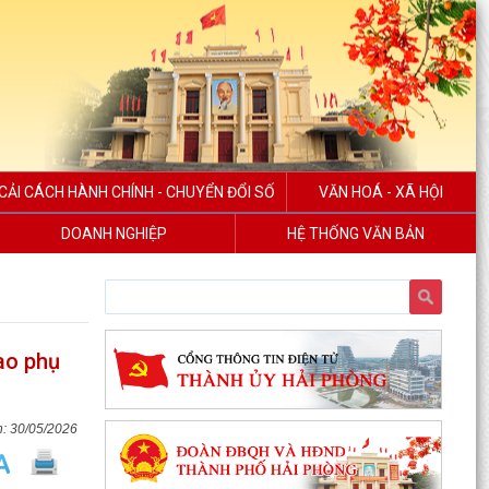
CẢI CÁCH HÀNH CHÍNH - CHUYỂN ĐỔI SỐ
VĂN HOÁ - XÃ HỘI
DOANH NGHIỆP
HỆ THỐNG VĂN BẢN
ao phụ
30/05/2026