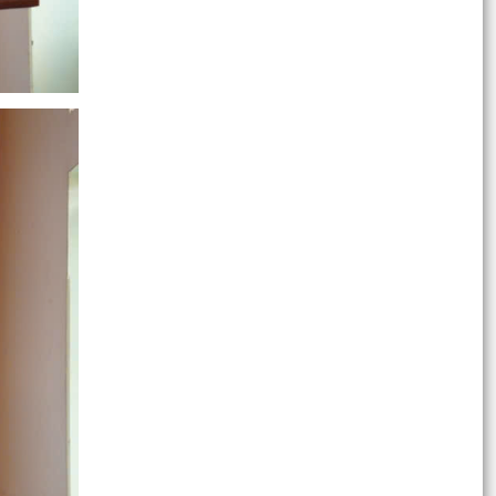
Xã Trường Tân triển khai đồng bộ các giải pháp
phòng, chống ma túy năm 2026
Xã Trường Tân triển khai Đề án tuyên truyền
phòng ngừa, ứng phó với các đe dọa an ninh phi
truyền...
Xã Trường Tân đạt nhiều kết quả tích cực sau 1
năm thực hiện mô hình chính quyền địa phương
hai cấp
Xã Trường Tân chủ động triển khai các giải pháp
ứng phó mưa lớn, dông, lốc và thiên tai mùa
mưa bão.
Triển khai làm sạch, chuẩn hóa dữ liệu đăng ký
doanh nghiệp năm 2026
Trường Tân tiếp tục nâng cao chất lượng, hiệu
quả phong trào thi đua “Dân vận khéo” trong
tình hình...