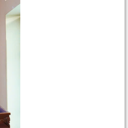
Xã Trường Tân đồng loạt tổ chức Lễ thắp nến tri
ân các Anh hùng Liệt sĩ tại 4 nghĩa trang liệt sĩ...
Xã Trường Tân tổ chức Lễ thắp nến tri ân các
Anh hùng liệt sĩ tại nghĩa trang liệt sĩ Đồng
Quang
Xã Trường Tân tổ chức dâng hương tưởng niệm
các Anh hùng liệt sĩ.
Khám bệnh, cấp phát thuốc miễn phí và tặng
quà tri ân cho 200 người có công tại xã Trường
Tân.
Tăng cường kiểm tra, giám sát - Nâng cao trách
nhiệm của cán bộ, đảng viên.
Xã Trường Tân triển khai quy định lắp đặt thiết
bị truyền tin báo cháy kết nối cơ sở dữ liệu
phòng...