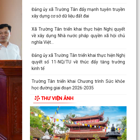
Đảng ủy xã Trường Tân đẩy mạnh tuyên truyền
xây dựng cơ sở dữ liệu đất đai
Xã Trường Tân triển khai thực hiện Nghị quyết
về xây dựng Nhà nước pháp quyền xã hội chủ
nghĩa Việt...
Đảng ủy xã Trường Tân triển khai thực hiện Nghị
quyết số 11-NQ/TU về thúc đẩy tăng trưởng
kinh tế
Trường Tân triển khai Chương trình Sức khỏe
học đường giai đoạn 2026-2035
THƯ VIỆN ẢNH
THỦ ĐOẠN LỪA ĐẢO GIẢ DANH CÁN BỘ, NHÂN
VIÊN CƠ QUAN BẢO HIỂM XÃ HỘI (BHXH)
Xã Trường Tân tăng cường phân loại chất thải
rắn sinh hoạt tại nguồn, thúc đẩy chuyển đổi
xanh