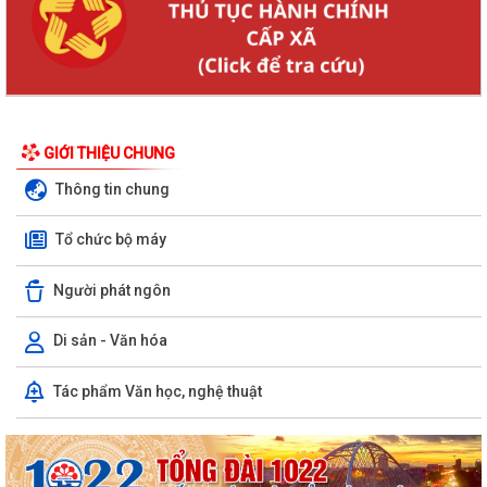
GIỚI THIỆU CHUNG
Thông tin chung
Tổ chức bộ máy
Người phát ngôn
Di sản - Văn hóa
Tác phẩm Văn học, nghệ thuật
Đồng chí Phạm Văn Tuyên giữ chức Bí thư Đảng ủy xã Cẩm Giang
Đội U10 thôn Cao Duệ vô địch Giải bóng đá U10 xã Trường Tân hè năm