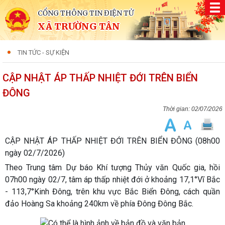
CỔNG THÔNG TIN ĐIỆN TỬ
XÃ TRƯỜNG TÂN
TIN TỨC - SỰ KIỆN
CẬP NHẬT ÁP THẤP NHIỆT ĐỚI TRÊN BIỂN
ĐÔNG
02/07/2026
CẬP NHẬT ÁP THẤP NHIỆT ĐỚI TRÊN BIỂN ĐÔNG (08h00
ngày 02/7/2026)
Theo Trung tâm Dự báo Khí tượng Thủy văn Quốc gia, hồi
07h00 ngày 02/7, tâm áp thấp nhiệt đới ở khoảng 17,1°Vĩ Bắc
- 113,7°Kinh Đông, trên khu vực Bắc Biển Đông, cách quần
đảo Hoàng Sa khoảng 240km về phía Đông Đông Bắc.