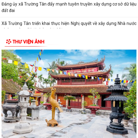
Đảng ủy xã Trường Tân đẩy mạnh tuyên truyền xây dựng cơ sở dữ liệu
đất đai
Xã Trường Tân triển khai thực hiện Nghị quyết về xây dựng Nhà nước
pháp quyền xã hội chủ nghĩa Việt...
THƯ VIỆN ẢNH
Đảng ủy xã Trường Tân triển khai thực hiện Nghị quyết số 11-NQ/TU về
thúc đẩy tăng trưởng kinh tế
Trường Tân triển khai Chương trình Sức khỏe học đường giai đoạn
2026-2035
THỦ ĐOẠN LỪA ĐẢO GIẢ DANH CÁN BỘ, NHÂN VIÊN CƠ QUAN BẢO
HIỂM XÃ HỘI (BHXH)
Xã Trường Tân tăng cường phân loại chất thải rắn sinh hoạt tại nguồn,
thúc đẩy chuyển đổi xanh
Phát huy sức mạnh toàn xã hội trong kiểm soát mất cân bằng giới tính
khi sinh