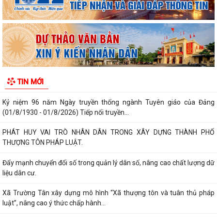
2026.
Thông báo về việc hoãn lịch tiếp công dân định kỳ của Bí thư Đảng ủy,
Chủ tịch HĐND xã
KHAI MẠC GIẢI BÓNG ĐÁ U10 XÃ TRƯỜNG TÂN HÈ NĂM 2026
Xã Trường Tân triển khai chiến dịch làm sạch dữ liệu y tế và tạo lập Sổ
TIN MỚI
sức khỏe điện tử trên VNeID
Kỷ niệm 96 năm Ngày truyền thống ngành Tuyên giáo của Đảng
(01/8/1930 - 01/8/2026) Tiếp nối truyền...
PHÁT HUY VAI TRÒ NHÂN DÂN TRONG XÂY DỰNG THÀNH PHỐ
THƯỢNG TÔN PHÁP LUẬT.
Đẩy mạnh chuyển đổi số trong quản lý dân số, nâng cao chất lượng dữ
liệu dân cư.
Xã Trường Tân xây dựng mô hình “Xã thượng tôn và tuân thủ pháp
luật”, nâng cao ý thức chấp hành...