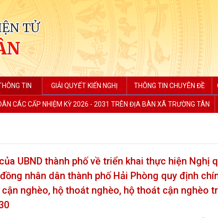
IỆN TỬ
ÂN
THÔNG TIN
GIẢI QUYẾT KIẾN NGHỊ
THÔNG TIN CHUYÊN ĐỀ
 DÂN CÁC CẤP NHIỆM KỲ 2026 - 2031 TRÊN ĐỊA BÀN XÃ TRƯỜNG TÂN
a UBND thành phố về triển khai thực hiện Nghị q
ồng nhân dân thành phố Hải Phòng quy định chí
 cận nghèo, hộ thoát nghèo, hộ thoát cận nghèo t
30