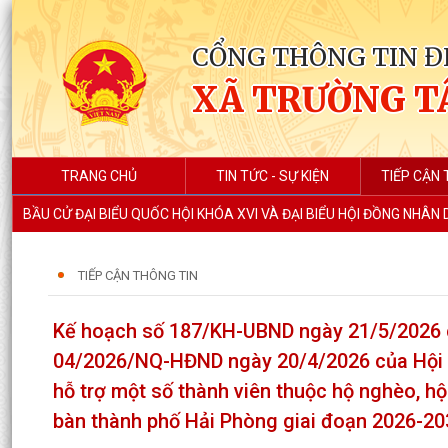
CỔNG THÔNG TIN Đ
XÃ TRƯỜNG T
TRANG CHỦ
TIN TỨC - SỰ KIỆN
TIẾP CẬN 
BẦU CỬ ĐẠI BIỂU QUỐC HỘI KHÓA XVI VÀ ĐẠI BIỂU HỘI ĐỒNG NHÂN
TIẾP CẬN THÔNG TIN
Kế hoạch số 187/KH-UBND ngày 21/5/2026 củ
04/2026/NQ-HĐND ngày 20/4/2026 của Hội đ
hỗ trợ một số thành viên thuộc hộ nghèo, hộ
bàn thành phố Hải Phòng giai đoạn 2026-20