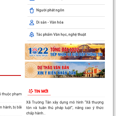
PHÁT HUY VAI TRÒ NHÂN DÂN TRONG XÂY
DỰNG THÀNH PHỐ THƯỢNG TÔN PHÁP LUẬT.
Người phát ngôn
Đẩy mạnh chuyển đổi số trong quản lý dân số,
nâng cao chất lượng dữ liệu dân cư.
Di sản - Văn hóa
Xã Trường Tân xây dựng mô hình “Xã thượng
Tác phẩm Văn học, nghệ thuật
tôn và tuân thủ pháp luật”, nâng cao ý thức
chấp hành...
Đảng ủy xã Trường Tân đẩy mạnh tuyên truyền
xây dựng cơ sở dữ liệu đất đai
Xã Trường Tân triển khai thực hiện Nghị quyết
về xây dựng Nhà nước pháp quyền xã hội chủ
nghĩa Việt...
TIN MỚI
Đảng ủy xã Trường Tân triển khai thực hiện Nghị
bỏ thuộc phạm
quyết số 11-NQ/TU về thúc đẩy tăng trưởng
kinh tế
 hành, bị bãi
Trường Tân triển khai Chương trình Sức khỏe