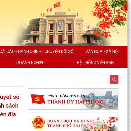
CẢI CÁCH HÀNH CHÍNH - CHUYỂN ĐỔI SỐ
VĂN HOÁ - XÃ HỘI
DOANH NGHIỆP
HỆ THỐNG VĂN BẢN
uyết số
nh sách
rên địa