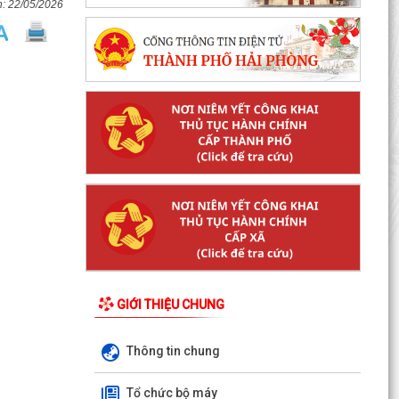
22/05/2026
KHAI MẠC GIẢI BÓNG ĐÁ U10 XÃ TRƯỜNG TÂN
HÈ NĂM 2026
Xã Trường Tân triển khai chiến dịch làm sạch dữ
liệu y tế và tạo lập Sổ sức khỏe điện tử trên
VNeID
GIỚI THIỆU CHUNG
Kỷ niệm 96 năm Ngày truyền thống ngành
Tuyên giáo của Đảng (01/8/1930 - 01/8/2026)
Thông tin chung
Tiếp nối truyền...
Tổ chức bộ máy