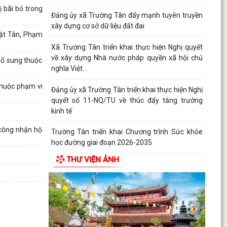
học đường giai đoạn 2026-2035
 bãi bỏ trong
THỦ ĐOẠN LỪA ĐẢO GIẢ DANH CÁN BỘ, NHÂN
hật Tân, Phạm
VIÊN CƠ QUAN BẢO HIỂM XÃ HỘI (BHXH)
Xã Trường Tân tăng cường phân loại chất thải
bổ sung thuộc
rắn sinh hoạt tại nguồn, thúc đẩy chuyển đổi
xanh
thuộc phạm vi
Phát huy sức mạnh toàn xã hội trong kiểm soát
mất cân bằng giới tính khi sinh
công nhận hộ
Tăng cường quản lý điểm kinh doanh tự phát,
bảo đảm an toàn phòng cháy tại các chợ
THƯ VIỆN ẢNH
Tăng cường quản lý thuốc bảo vệ thực vật, bảo
đảm an toàn sản xuất nông nghiệp
Sở Giáo dục và Đào tạo Hải Phòng yêu cầu tập
trung chuẩn bị đầy đủ các điều kiện cho năm
học...