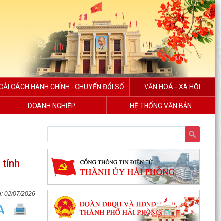
CẢI CÁCH HÀNH CHÍNH - CHUYỂN ĐỔI SỐ
VĂN HOÁ - XÃ HỘI
DOANH NGHIỆP
HỆ THỐNG VĂN BẢN
 tính
02/07/2026