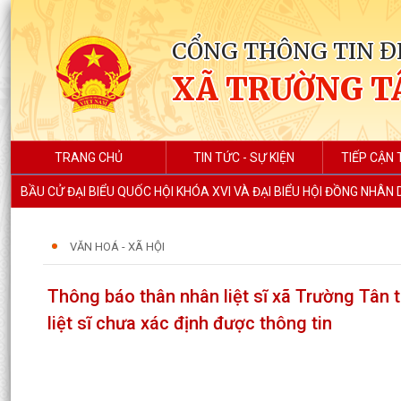
CỔNG THÔNG TIN Đ
XÃ TRƯỜNG T
TRANG CHỦ
TIN TỨC - SỰ KIỆN
TIẾP CẬN 
BẦU CỬ ĐẠI BIỂU QUỐC HỘI KHÓA XVI VÀ ĐẠI BIỂU HỘI ĐỒNG NHÂN
VĂN HOÁ - XÃ HỘI
Thông báo thân nhân liệt sĩ xã Trường Tân 
liệt sĩ chưa xác định được thông tin