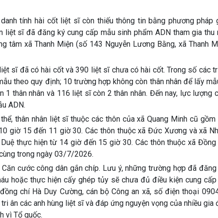
anh tính hài cốt liệt sĩ còn thiếu thông tin bằng phương pháp 
ân liệt sĩ đã đăng ký cung cấp mẫu sinh phẩm ADN tham gia thu
ung tâm xã Thanh Miện
(số
143 Nguyễn Lương Bằng, xã Thanh Mi
iệt sĩ đã có hài cốt
và
390 liệt sĩ chưa có hài cốt
. Trong số các 
 mẫu theo quy định;
10 trường hợp không còn thân nhân để lấy mẫ
òn 1 thân nhân
và
116 liệt sĩ còn 2 thân nhân
. Đến nay, lực lượng
mẫu ADN
.
thể, thân nhân liệt sĩ thuộc các thôn của xã Quang Minh cũ gồm
10 giờ 15 đến 11 giờ 30
. Các thôn thuộc xã Đức Xương và xã Nh
 Duệ thực hiện từ
14 giờ đến 15 giờ 30
. Các thôn thuộc xã Đồng
 cùng trong ngày
03/7/2026
.
ẻ Căn cước công dân gắn chíp
. Lưu ý, những trường hợp đã đăng
máu hoặc thực hiện cấy ghép tủy sẽ
chưa đủ điều kiện
cung cấp
 đồng chí
Hà Duy Cường
, cán bộ Công an xã, số điện thoại
0904
ri ân các anh hùng liệt sĩ và đáp ứng nguyện vọng của nhiều gia 
h vì Tổ quốc.