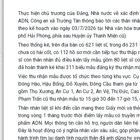
Thực hiện chủ trương của Đảng, Nhà nước về xác định d
ADN, Công an xã Trường Tân thông báo tới các thân nh
theo kế hoạch vào ngày
03/7/2026
tại
Nhà văn hóa tr
phố Hải Phòng
, phía sau Huyện ủy Thanh Miện cũ).
Theo thống kê, trên địa bàn có
621 liệt sĩ
, trong đó
231 l
chưa có hài cốt, có
112 hồ sơ mới
cần tiếp tục thu thập
sĩ còn thân nhân đủ điều kiện lấy mẫu
, gồm
80 liệt sĩ c
đã hoàn thành kê khai
311 biểu mẫu đăng ký thu nhận 
Việc thu nhận mẫu được tổ chức theo từng khu vực. Cụ 
Đông Hào, Hậu Bổng, Đỗ Xuyên, Đông Cầu tham gia từ
gồm Thọ Xương, An Cư 1, An Cư 2, An Vệ, Thị Đức, Cao
Phạm Trấn cũ thu nhận mẫu từ
15 giờ 30 đến 17 giờ 15
,
Thân nhân liệt sĩ khi đến cần mang theo
Giấy mời
và
th
trong vòng
1 tháng
trước thời điểm lấy mẫu có truyền 
phẩm ADN. Mọi thông tin cần hỗ trợ, người dân liên hệ
Đây là hoạt động có ý nghĩa nhân văn sâu sắc, góp phần t
hành trình tìm lại danh tính người thân đã anh dũng hy sin