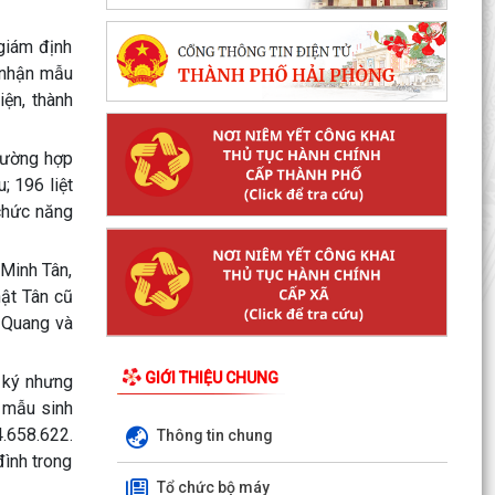
giám định
 nhận mẫu
ện, thành
trường hợp
u
;
196 liệt
 chức năng
 Minh Tân,
ật Tân cũ
 Quang và
GIỚI THIỆU CHUNG
 ký nhưng
 mẫu sinh
.658.622
.
Thông tin chung
đình trong
Tổ chức bộ máy