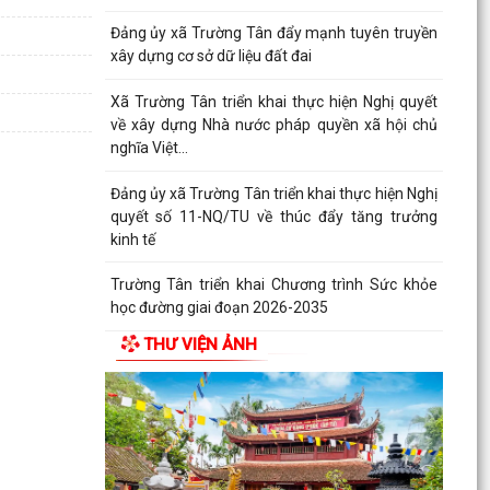
Đảng ủy xã Trường Tân đẩy mạnh tuyên truyền
xây dựng cơ sở dữ liệu đất đai
Xã Trường Tân triển khai thực hiện Nghị quyết
về xây dựng Nhà nước pháp quyền xã hội chủ
nghĩa Việt...
Đảng ủy xã Trường Tân triển khai thực hiện Nghị
quyết số 11-NQ/TU về thúc đẩy tăng trưởng
kinh tế
Trường Tân triển khai Chương trình Sức khỏe
học đường giai đoạn 2026-2035
THƯ VIỆN ẢNH
THỦ ĐOẠN LỪA ĐẢO GIẢ DANH CÁN BỘ, NHÂN
VIÊN CƠ QUAN BẢO HIỂM XÃ HỘI (BHXH)
Xã Trường Tân tăng cường phân loại chất thải
rắn sinh hoạt tại nguồn, thúc đẩy chuyển đổi
xanh