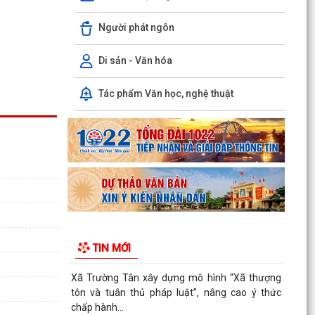
Người phát ngôn
KHAI MẠC GIẢI BÓNG ĐÁ U10 XÃ TRƯỜNG TÂN
HÈ NĂM 2026
Di sản - Văn hóa
Xã Trường Tân triển khai chiến dịch làm sạch dữ
liệu y tế và tạo lập Sổ sức khỏe điện tử trên
Tác phẩm Văn học, nghệ thuật
VNeID
Kỷ niệm 96 năm Ngày truyền thống ngành
Tuyên giáo của Đảng (01/8/1930 - 01/8/2026)
Tiếp nối truyền...
PHÁT HUY VAI TRÒ NHÂN DÂN TRONG XÂY
DỰNG THÀNH PHỐ THƯỢNG TÔN PHÁP LUẬT.
Đẩy mạnh chuyển đổi số trong quản lý dân số,
TIN MỚI
nâng cao chất lượng dữ liệu dân cư.
Xã Trường Tân xây dựng mô hình “Xã thượng
tôn và tuân thủ pháp luật”, nâng cao ý thức
chấp hành...