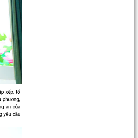
ĐẨY MẠNH CHUYỂN ĐỔI SỐ TRONG CÔNG TÁC
PHỔ BIẾN, GIÁO DỤC PHÁP LUẬT
Xã Trường Tân triển khai kế hoạch kiểm soát
mất cân bằng giới tính khi sinh năm 2026
Đảng ủy xã Trường Tân phát huy sức mạnh cả
hệ thống chính trị trong thực hiện Nghị quyết số
04...
Đẩy mạnh chăm sóc sức khỏe sinh sản và nâng
cao chất lượng dân số trên địa bàn xã Trường
Tân
p xếp, tổ
Quyết định số 2900/QĐ-UBND ngày 24/7/2026
a phương,
của UBND thành phố Hải Phòng Về việc công bố
ng án của
danh mục thủ...
ng yêu cầu
Quyết định số 2781/QĐ-UBND ngày 21/7/2026
của UBND thành phố Hải Phòng Về việc công bố
danh mục thủ...