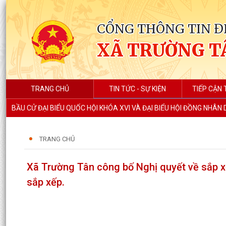
CỔNG THÔNG TIN Đ
XÃ TRƯỜNG T
TRANG CHỦ
TIN TỨC - SỰ KIỆN
TIẾP CẬN 
BẦU CỬ ĐẠI BIỂU QUỐC HỘI KHÓA XVI VÀ ĐẠI BIỂU HỘI ĐỒNG NHÂN
TRANG CHỦ
Xã Trường Tân công bố Nghị quyết về sắp x
sắp xếp.