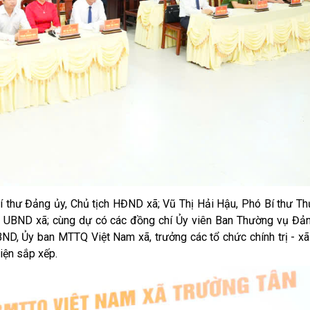
Bí thư Đảng ủy, Chủ tịch HĐND xã; Vũ Thị Hải Hậu, Phó Bí thư T
h UBND xã; cùng dự có các đồng chí Ủy viên Ban Thường vụ Đản
, Ủy ban MTTQ Việt Nam xã, trưởng các tổ chức chính trị - xã 
diện sắp xếp.