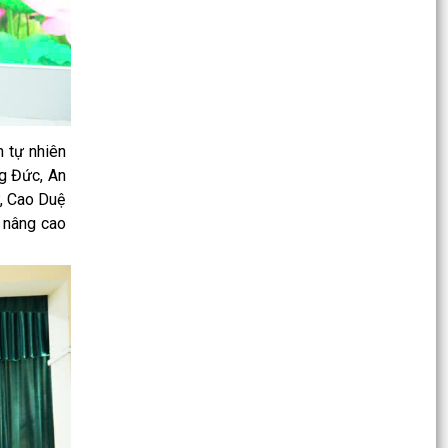
Xã Trường Tân triển khai đồng bộ các giải pháp
phòng, chống ma túy năm 2026
Xã Trường Tân triển khai Đề án tuyên truyền
phòng ngừa, ứng phó với các đe dọa an ninh phi
truyền...
h tự nhiên
Xã Trường Tân đạt nhiều kết quả tích cực sau 1
g Đức, An
năm thực hiện mô hình chính quyền địa phương
, Cao Duệ
hai cấp
, nâng cao
Xã Trường Tân chủ động triển khai các giải pháp
ứng phó mưa lớn, dông, lốc và thiên tai mùa
mưa bão.
Triển khai làm sạch, chuẩn hóa dữ liệu đăng ký
doanh nghiệp năm 2026
Trường Tân tiếp tục nâng cao chất lượng, hiệu
quả phong trào thi đua “Dân vận khéo” trong
tình hình...