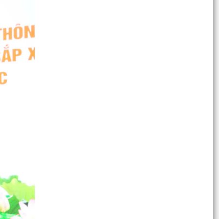
Xã Trường Tân đồng loạt tổ chức Lễ thắp nến tri
ân các Anh hùng Liệt sĩ tại 4 nghĩa trang liệt sĩ...
Xã Trường Tân tổ chức Lễ thắp nến tri ân các
Anh hùng liệt sĩ tại nghĩa trang liệt sĩ Đồng
Quang
Xã Trường Tân tổ chức dâng hương tưởng niệm
các Anh hùng liệt sĩ.
Khám bệnh, cấp phát thuốc miễn phí và tặng
quà tri ân cho 200 người có công tại xã Trường
Tân.
Tăng cường kiểm tra, giám sát - Nâng cao trách
nhiệm của cán bộ, đảng viên.
Xã Trường Tân triển khai quy định lắp đặt thiết
bị truyền tin báo cháy kết nối cơ sở dữ liệu
phòng...