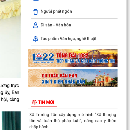
Người phát ngôn
KHAI MẠC GIẢI BÓNG ĐÁ U10 XÃ TRƯỜNG TÂN
HÈ NĂM 2026
Di sản - Văn hóa
Xã Trường Tân triển khai chiến dịch làm sạch dữ
liệu y tế và tạo lập Sổ sức khỏe điện tử trên
Tác phẩm Văn học, nghệ thuật
VNeID
Kỷ niệm 96 năm Ngày truyền thống ngành
Tuyên giáo của Đảng (01/8/1930 - 01/8/2026)
Tiếp nối truyền...
PHÁT HUY VAI TRÒ NHÂN DÂN TRONG XÂY
DỰNG THÀNH PHỐ THƯỢNG TÔN PHÁP LUẬT.
hường trực
g ủy, Ban
Đẩy mạnh chuyển đổi số trong quản lý dân số,
hội, cùng
TIN MỚI
nâng cao chất lượng dữ liệu dân cư.
Xã Trường Tân xây dựng mô hình “Xã thượng
tôn và tuân thủ pháp luật”, nâng cao ý thức
chấp hành...