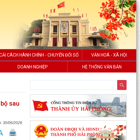
CẢI CÁCH HÀNH CHÍNH - CHUYỂN ĐỔI SỐ
VĂN HOÁ - XÃ HỘI
DOANH NGHIỆP
HỆ THỐNG VĂN BẢN
 bộ sau
30/06/2026