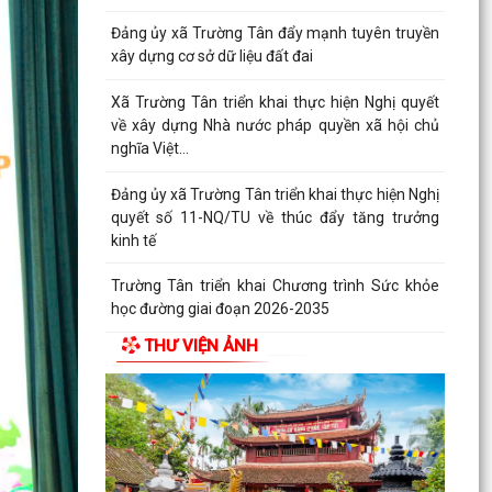
Đảng ủy xã Trường Tân đẩy mạnh tuyên truyền
xây dựng cơ sở dữ liệu đất đai
Xã Trường Tân triển khai thực hiện Nghị quyết
về xây dựng Nhà nước pháp quyền xã hội chủ
nghĩa Việt...
Đảng ủy xã Trường Tân triển khai thực hiện Nghị
quyết số 11-NQ/TU về thúc đẩy tăng trưởng
kinh tế
Trường Tân triển khai Chương trình Sức khỏe
học đường giai đoạn 2026-2035
THƯ VIỆN ẢNH
THỦ ĐOẠN LỪA ĐẢO GIẢ DANH CÁN BỘ, NHÂN
VIÊN CƠ QUAN BẢO HIỂM XÃ HỘI (BHXH)
Xã Trường Tân tăng cường phân loại chất thải
rắn sinh hoạt tại nguồn, thúc đẩy chuyển đổi
xanh