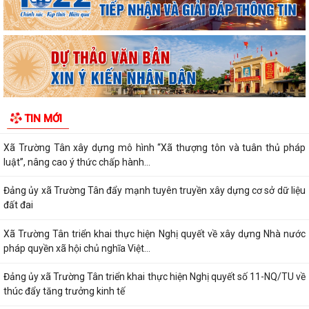
Kỷ niệm 96 năm Ngày truyền thống ngành Tuyên giáo của Đảng
(01/8/1930 - 01/8/2026) Tiếp nối truyền...
PHÁT HUY VAI TRÒ NHÂN DÂN TRONG XÂY DỰNG THÀNH PHỐ
THƯỢNG TÔN PHÁP LUẬT.
Đẩy mạnh chuyển đổi số trong quản lý dân số, nâng cao chất lượng dữ
TIN MỚI
liệu dân cư.
Xã Trường Tân xây dựng mô hình “Xã thượng tôn và tuân thủ pháp
luật”, nâng cao ý thức chấp hành...
Đảng ủy xã Trường Tân đẩy mạnh tuyên truyền xây dựng cơ sở dữ liệu
đất đai
Xã Trường Tân triển khai thực hiện Nghị quyết về xây dựng Nhà nước
pháp quyền xã hội chủ nghĩa Việt...
Đảng ủy xã Trường Tân triển khai thực hiện Nghị quyết số 11-NQ/TU về
thúc đẩy tăng trưởng kinh tế