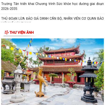
Trường Tân triển khai Chương trình Sức khỏe học đường giai đoạn
2026-2035
THỦ ĐOẠN LỪA ĐẢO GIẢ DANH CÁN BỘ, NHÂN VIÊN CƠ QUAN BẢO
HIỂM XÃ HỘI (BHXH)
THƯ VIỆN ẢNH
Xã Trường Tân tăng cường phân loại chất thải rắn sinh hoạt tại nguồn,
thúc đẩy chuyển đổi xanh
Phát huy sức mạnh toàn xã hội trong kiểm soát mất cân bằng giới tính
khi sinh
Tăng cường quản lý điểm kinh doanh tự phát, bảo đảm an toàn phòng
cháy tại các chợ
Tăng cường quản lý thuốc bảo vệ thực vật, bảo đảm an toàn sản xuất
nông nghiệp
Sở Giáo dục và Đào tạo Hải Phòng yêu cầu tập trung chuẩn bị đầy đủ
các điều kiện cho năm học...