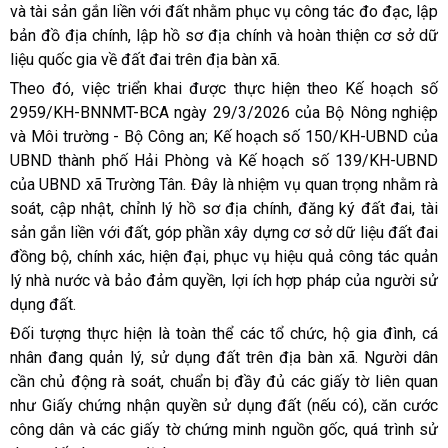
và tài sản gắn liền với đất nhằm phục vụ công tác đo đạc, lập
bản đồ địa chính, lập hồ sơ địa chính và hoàn thiện cơ sở dữ
liệu quốc gia về đất đai trên địa bàn xã.
Theo đó, việc triển khai được thực hiện theo Kế hoạch số
2959/KH-BNNMT-BCA ngày 29/3/2026 của Bộ Nông nghiệp
và Môi trường - Bộ Công an; Kế hoạch số 150/KH-UBND của
UBND thành phố Hải Phòng và Kế hoạch số 139/KH-UBND
của UBND xã Trường Tân. Đây là nhiệm vụ quan trọng nhằm rà
soát, cập nhật, chỉnh lý hồ sơ địa chính, đăng ký đất đai, tài
sản gắn liền với đất, góp phần xây dựng cơ sở dữ liệu đất đai
đồng bộ, chính xác, hiện đại, phục vụ hiệu quả công tác quản
lý nhà nước và bảo đảm quyền, lợi ích hợp pháp của người sử
dụng đất.
Đối tượng thực hiện là toàn thể các tổ chức, hộ gia đình, cá
nhân đang quản lý, sử dụng đất trên địa bàn xã. Người dân
cần chủ động rà soát, chuẩn bị đầy đủ các giấy tờ liên quan
như Giấy chứng nhận quyền sử dụng đất (nếu có), căn cước
công dân và các giấy tờ chứng minh nguồn gốc, quá trình sử