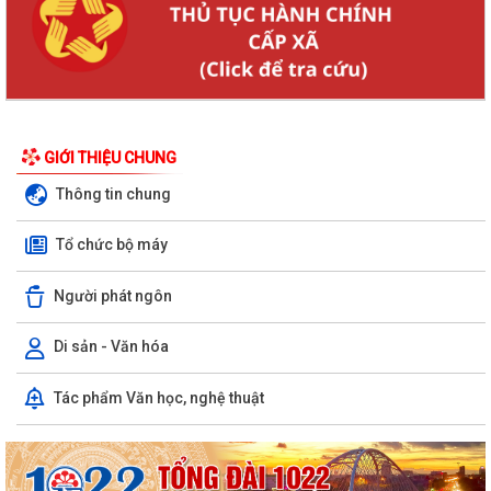
GIỚI THIỆU CHUNG
Thông tin chung
Tổ chức bộ máy
Người phát ngôn
Di sản - Văn hóa
Tác phẩm Văn học, nghệ thuật
KHAI MẠC GIẢI BÓNG ĐÁ U10 XÃ TRƯỜNG TÂN HÈ NĂM 2026
Xã Trường Tân triển khai chiến dịch làm sạch dữ liệu y tế và tạo lập Sổ
sức khỏe điện tử trên VNeID