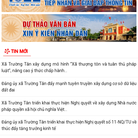
Kỷ niệm 96 năm Ngày truyền thống ngành Tuyên giáo của Đảng
(01/8/1930 - 01/8/2026) Tiếp nối truyền...
PHÁT HUY VAI TRÒ NHÂN DÂN TRONG XÂY DỰNG THÀNH PHỐ
THƯỢNG TÔN PHÁP LUẬT.
Đẩy mạnh chuyển đổi số trong quản lý dân số, nâng cao chất lượng dữ
TIN MỚI
liệu dân cư.
Xã Trường Tân xây dựng mô hình “Xã thượng tôn và tuân thủ pháp
luật”, nâng cao ý thức chấp hành...
Đảng ủy xã Trường Tân đẩy mạnh tuyên truyền xây dựng cơ sở dữ liệu
đất đai
Xã Trường Tân triển khai thực hiện Nghị quyết về xây dựng Nhà nước
pháp quyền xã hội chủ nghĩa Việt...
Đảng ủy xã Trường Tân triển khai thực hiện Nghị quyết số 11-NQ/TU về
thúc đẩy tăng trưởng kinh tế