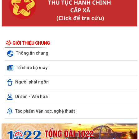
GIỚI THIỆU CHUNG
Thông tin chung
Tổ chức bộ máy
Người phát ngôn
Di sản - Văn hóa
Tác phẩm Văn học, nghệ thuật
KHAI MẠC GIẢI BÓNG ĐÁ U10 XÃ TRƯỜNG TÂN HÈ NĂM 2026
Xã Trường Tân triển khai chiến dịch làm sạch dữ liệu y tế và tạo lập Sổ
sức khỏe điện tử trên VNeID