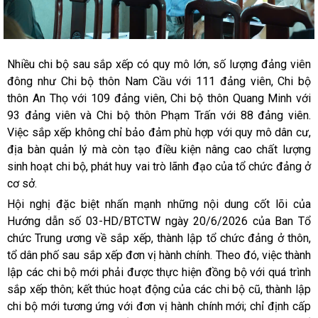
Nhiều chi bộ sau sắp xếp có quy mô lớn, số lượng đảng viên
đông như Chi bộ thôn Nam Cầu với 111 đảng viên, Chi bộ
thôn An Thọ với 109 đảng viên, Chi bộ thôn Quang Minh với
93 đảng viên và Chi bộ thôn Phạm Trấn với 88 đảng viên.
Việc sắp xếp không chỉ bảo đảm phù hợp với quy mô dân cư,
địa bàn quản lý mà còn tạo điều kiện nâng cao chất lượng
sinh hoạt chi bộ, phát huy vai trò lãnh đạo của tổ chức đảng ở
cơ sở.
Hội nghị đặc biệt nhấn mạnh những nội dung cốt lõi của
Hướng dẫn số 03-HD/BTCTW ngày 20/6/2026 của Ban Tổ
chức Trung ương về sắp xếp, thành lập tổ chức đảng ở thôn,
tổ dân phố sau sắp xếp đơn vị hành chính. Theo đó, việc thành
lập các chi bộ mới phải được thực hiện đồng bộ với quá trình
sắp xếp thôn; kết thúc hoạt động của các chi bộ cũ, thành lập
chi bộ mới tương ứng với đơn vị hành chính mới; chỉ định cấp