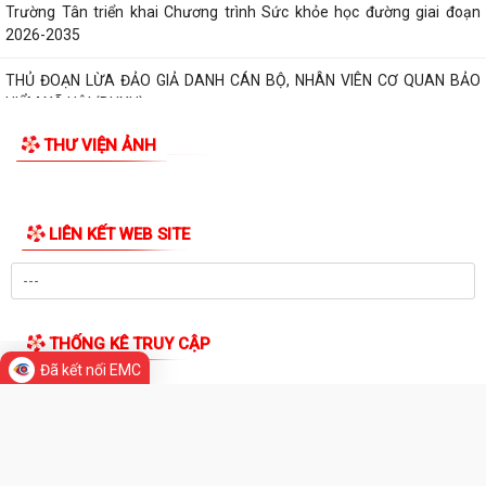
Trường Tân triển khai Chương trình Sức khỏe học đường giai đoạn
2026-2035
THỦ ĐOẠN LỪA ĐẢO GIẢ DANH CÁN BỘ, NHÂN VIÊN CƠ QUAN BẢO
HIỂM XÃ HỘI (BHXH)
THƯ VIỆN ẢNH
Xã Trường Tân tăng cường phân loại chất thải rắn sinh hoạt tại nguồn,
thúc đẩy chuyển đổi xanh
Phát huy sức mạnh toàn xã hội trong kiểm soát mất cân bằng giới tính
khi sinh
Tăng cường quản lý điểm kinh doanh tự phát, bảo đảm an toàn phòng
cháy tại các chợ
Tăng cường quản lý thuốc bảo vệ thực vật, bảo đảm an toàn sản xuất
Đã kết nối EMC
nông nghiệp
Sở Giáo dục và Đào tạo Hải Phòng yêu cầu tập trung chuẩn bị đầy đủ
các điều kiện cho năm học...