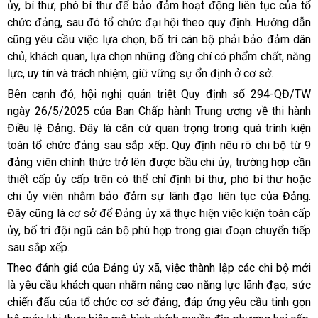
ủy, bí thư, phó bí thư để bảo đảm hoạt động liên tục của tổ
chức đảng, sau đó tổ chức đại hội theo quy định. Hướng dẫn
cũng yêu cầu việc lựa chọn, bố trí cán bộ phải bảo đảm dân
chủ, khách quan, lựa chọn những đồng chí có phẩm chất, năng
lực, uy tín và trách nhiệm, giữ vững sự ổn định ở cơ sở.
Bên cạnh đó, hội nghị quán triệt Quy định số 294-QĐ/TW
ngày 26/5/2025 của Ban Chấp hành Trung ương về thi hành
Điều lệ Đảng. Đây là căn cứ quan trọng trong quá trình kiện
toàn tổ chức đảng sau sắp xếp. Quy định nêu rõ chi bộ từ 9
đảng viên chính thức trở lên được bầu chi ủy; trường hợp cần
thiết cấp ủy cấp trên có thể chỉ định bí thư, phó bí thư hoặc
chi ủy viên nhằm bảo đảm sự lãnh đạo liên tục của Đảng.
Đây cũng là cơ sở để Đảng ủy xã thực hiện việc kiện toàn cấp
ủy, bố trí đội ngũ cán bộ phù hợp trong giai đoạn chuyển tiếp
sau sắp xếp.
Theo đánh giá của Đảng ủy xã, việc thành lập các chi bộ mới
là yêu cầu khách quan nhằm nâng cao năng lực lãnh đạo, sức
chiến đấu của tổ chức cơ sở đảng, đáp ứng yêu cầu tinh gọn