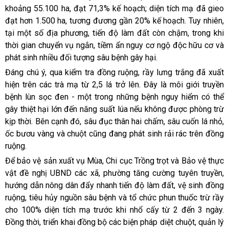
khoảng 55.100 ha, đạt 71,3% kế hoạch; diện tích mạ đã gieo
đạt hơn 1.500 ha, tương đương gần 20% kế hoạch. Tuy nhiên,
tại một số địa phương, tiến độ làm đất còn chậm, trong khi
thời gian chuyển vụ ngắn, tiềm ẩn nguy cơ ngộ độc hữu cơ và
phát sinh nhiều đối tượng sâu bệnh gây hại.
Đáng chú ý, qua kiểm tra đồng ruộng, rầy lưng trắng đã xuất
hiện trên các trà mạ từ 2,5 lá trở lên. Đây là môi giới truyền
bệnh lùn sọc đen - một trong những bệnh nguy hiểm có thể
gây thiệt hại lớn đến năng suất lúa nếu không được phòng trừ
kịp thời. Bên cạnh đó, sâu đục thân hai chấm, sâu cuốn lá nhỏ,
ốc bươu vàng và chuột cũng đang phát sinh rải rác trên đồng
ruộng.
Để bảo vệ sản xuất vụ Mùa, Chi cục Trồng trọt và Bảo vệ thực
vật đề nghị UBND các xã, phường tăng cường tuyên truyền,
hướng dẫn nông dân đẩy nhanh tiến độ làm đất, vệ sinh đồng
ruộng, tiêu hủy nguồn sâu bệnh và tổ chức phun thuốc trừ rầy
cho 100% diện tích mạ trước khi nhổ cấy từ 2 đến 3 ngày.
Đồng thời, triển khai đồng bộ các biện pháp diệt chuột, quản lý