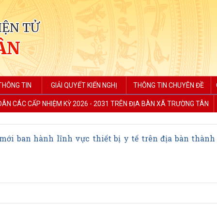
IỆN TỬ
ÂN
THÔNG TIN
GIẢI QUYẾT KIẾN NGHỊ
THÔNG TIN CHUYÊN ĐỀ
 DÂN CÁC CẤP NHIỆM KỲ 2026 - 2031 TRÊN ĐỊA BÀN XÃ TRƯỜNG TÂN
ới ban hành lĩnh vực thiết bị y tế trên địa bàn thành