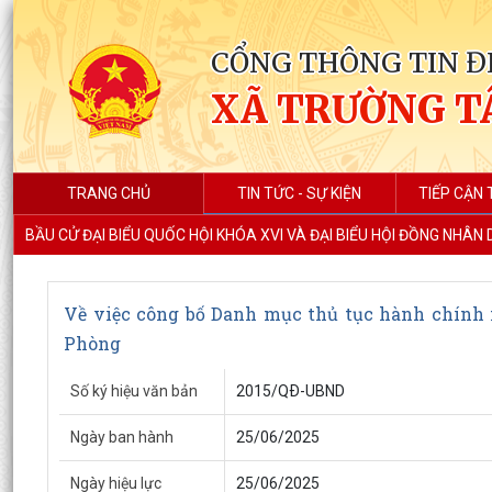
CỔNG THÔNG TIN Đ
XÃ TRƯỜNG T
TRANG CHỦ
TIN TỨC - SỰ KIỆN
TIẾP CẬN 
BẦU CỬ ĐẠI BIỂU QUỐC HỘI KHÓA XVI VÀ ĐẠI BIỂU HỘI ĐỒNG NHÂN
Về việc công bố Danh mục thủ tục hành chính m
Phòng
Số ký hiệu văn bản
2015/QÐ-UBND
Ngày ban hành
25/06/2025
Ngày hiệu lực
25/06/2025