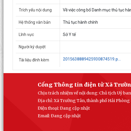
Trích yếu nội dung
Về việc công bố Danh mục thủ tục hành
Hệ thống văn bản
Thủ tục hành chính
Lĩnh vực
Sở Y tế
Người ký duyệt
2015638889425930874519.pdf
Tài liệu đính kèm
Cổng Thông tin điện tử Xã Trườ
Chịu trách nhiệm về nội dung: Chủ tịch Uỷ b
Địa chỉ: Xã Trường Tân, thành phố Hải Phòng
Điện thoại: Đang cập nhật
Email:
Đang cập nhật