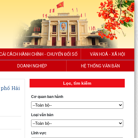
CẢI CÁCH HÀNH CHÍNH - CHUYỂN ĐỔI SỐ
VĂN HOÁ - XÃ HỘI
DOANH NGHIỆP
HỆ THỐNG VĂN BẢN
Lọc, tìm kiếm
 phố Hải
Cơ quan ban hành
Loại văn bản
Lĩnh vực